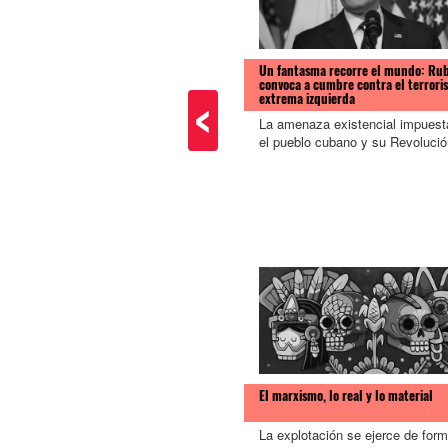
Un fantasma recorre el mundo: Rub
convoca a cumbre contra el terrori
extrema izquierda
<
La amenaza existencial impuest
el pueblo cubano y su Revolució
El marxismo, lo real y lo material
La explotación se ejerce de for