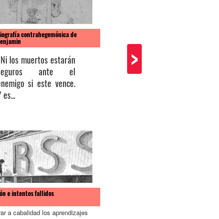
riografía contrahegemónica de
El lado correcto de la historia
Benjamin
>
Todo momento histórico evidencia
"Ni los muertos estarán
avances y retrocesos, el análisis..
seguros ante el
enemigo si este vence.
 es...
¿Qué es el comunismo científico?
El comunismo científico represent
indumentaria para la crítica y...
ón e intentos fallidos
rar a cabalidad los aprendizajes