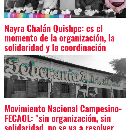
Nayra Chalán Quishpe: es el
momento de la organización, la
solidaridad y la coordinación
Movimiento Nacional Campesino-
FECAOL: "sin organización, sin
solidaridad, no se va a resolver