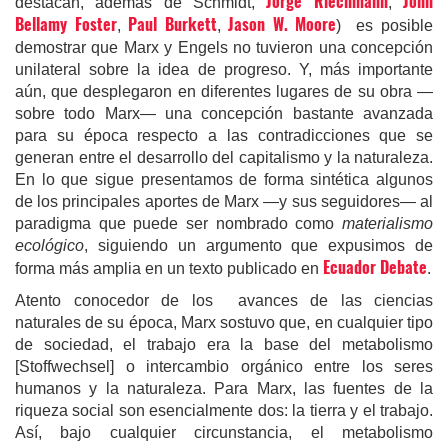
Jorge Riechmann
John
destacan, además de Schmidt,
,
Bellamy Foster
Paul Burkett
Jason W. Moore
,
,
) es posible
demostrar que Marx y Engels no tuvieron una concepción
unilateral sobre la idea de progreso. Y, más importante
aún, que desplegaron en diferentes lugares de su obra —
sobre todo Marx— una concepción bastante avanzada
para su época respecto a las contradicciones que se
generan entre el desarrollo del capitalismo y la naturaleza.
En lo que sigue presentamos de forma sintética algunos
de los principales aportes de Marx —y sus seguidores— al
paradigma que puede ser nombrado como
materialismo
ecológico
, siguiendo un argumento que expusimos de
Ecuador Debate
forma más amplia en un texto publicado en
.
Atento conocedor de los avances de las ciencias
naturales de su época, Marx sostuvo que, en cualquier tipo
de sociedad, el trabajo era la base del metabolismo
[Stoffwechsel] o intercambio orgánico entre los seres
humanos y la naturaleza. Para Marx, las fuentes de la
riqueza social son esencialmente dos: la tierra y el trabajo.
Así, bajo cualquier circunstancia, el metabolismo