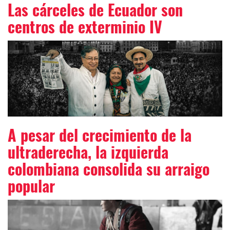
Las cárceles de Ecuador son
centros de exterminio IV
A pesar del crecimiento de la
ultraderecha, la izquierda
colombiana consolida su arraigo
popular