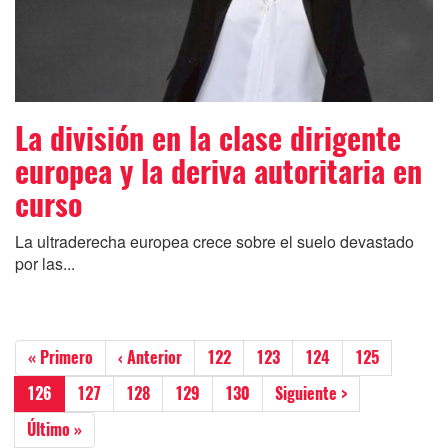
La división en la clase dirigente
europea y la deriva autoritaria en
curso
La ultraderecha europea crece sobre el suelo devastado
por las...
Paginación
Primera
« Primero
Página
‹ Anterior
Página
122
Página
123
Página
124
Página
125
página
anterior
Página
126
Página
127
Página
128
Página
129
Página
130
Siguiente
Siguiente >
actual
página
Última
Último »