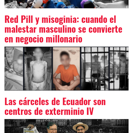
Red Pill y misoginia: cuando el
malestar masculino se convierte
en negocio millonario
Las cárceles de Ecuador son
centros de exterminio IV