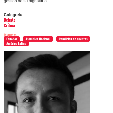
gestión de su dignatario.
Categoria
Debate
Crítica
Etiquetas
Ecuador
Asamblea Nacional
Rendición de cuentas
América Latina