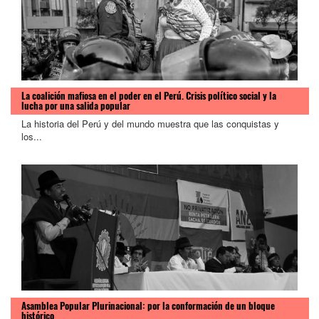
La coalición mafiosa en el poder en el Perú. Crisis político social y la
lucha por una salida popular
La historia del Perú y del mundo muestra que las conquistas y
los...
Asamblea Popular Plurinacional: por la conformación de un bloque
histórico