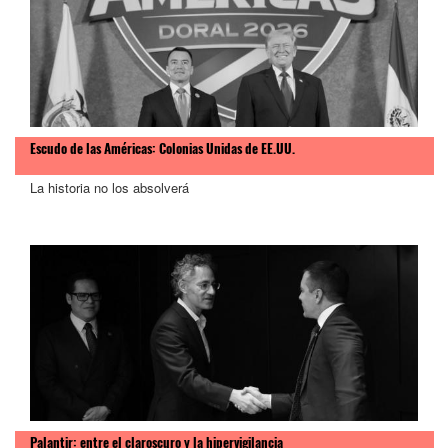
Escudo de las Américas: Colonias Unidas de EE.UU.
La historia no los absolverá
Palantir: entre el claroscuro y la hipervigilancia