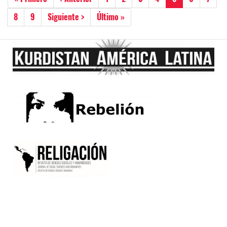
página
anterior
actual
Página
8
Página
9
Siguiente
Siguiente >
Última
Último »
página
página