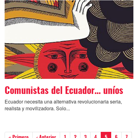
Comunistas del Ecuador… uníos
Ecuador necesita una alternativa revolucionaria seria,
realista y movilizadora. Solo...
Paginación
Primera
« Primero
Página
‹ Anterior
Página
1
Página
2
Página
3
Página
4
Página
5
Página
6
Págin
7