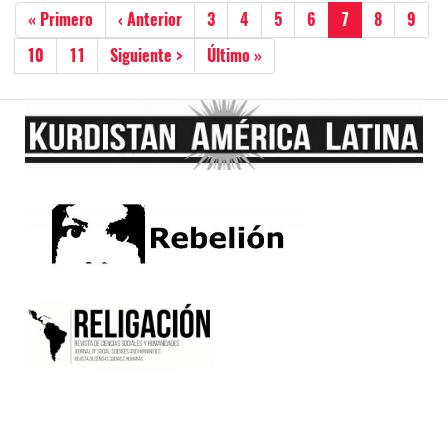
Paginación
Primera
« Primero
Página
‹ Anterior
Página
3
Página
4
Página
5
Página
6
Página
7
Página
8
Págin
9
página
anterior
actual
Página
10
Página
11
Siguiente
Siguiente >
Última
Último »
página
página