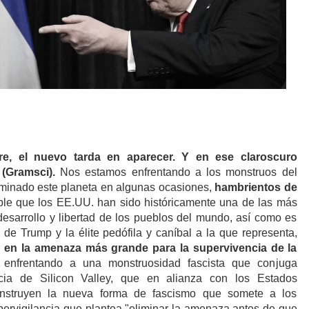
e, el nuevo tarda en aparecer. Y en ese claroscuro
 (Gramsci).
Nos estamos enfrentando a los monstruos del
aminado este planeta en algunas ocasiones,
hambrientos de
le que los EE.UU. han sido históricamente una de las más
sarrollo y libertad de los pueblos del mundo, así como es
 de Trump y la élite pedófila y caníbal a la que representa,
 en la amenaza más grande para la supervivencia de la
enfrentando a una monstruosidad fascista que conjuga
cia de Silicon Valley, que en alianza con los Estados
 construyen la nueva forma de fascismo que somete a los
ervigilancia que plantea "eliminar la amenaza antes de que