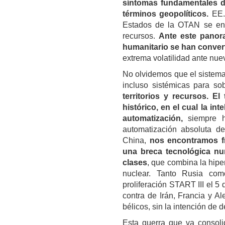
síntomas fundamentales de
términos geopolíticos.
EE.
Estados de la OTAN se en
recursos.
Ante este panor
humanitario se han converti
extrema volatilidad ante nuev
No olvidemos que el sistema 
incluso sistémicas para sob
territorios y recursos.
El
histórico, en el cual la int
automatización,
siempre h
automatización absoluta d
China,
nos encontramos fr
una breca tecnológica nun
clases
, que combina la hipe
nuclear. Tanto Rusia com
proliferación START III el 5 
contra de Irán, Francia y A
bélicos, sin la intención de 
Esta guerra que va consoli