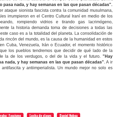
o pasa nada, y hay semanas en las que pasan décadas".
mer ataque sionista fascista contra la comunidad musulmana,
es irrumpieron en el Centro Cultural Iraní en medio de los
eando, rompiendo vidrios e tirando gas lacrimógeno,
mente la historia demanda toma de decisiones a todas las
este caso es a la totalidad del planeta. La consolidación de
ada rincón del mundo, es la causa de la humanidad en estos
n Cuba, Venezuela, Irán o Ecuador, el momento histórico
que los pueblos tendremos que decidir de qué lado de la
de la de los verdugos, o del de la vida y el futuro.
"Hay
sa nada, y hay semanas en las que pasan décadas"
. A ir
 antifascita y antiimperialista. Un mundo mejor no solo es
yahu; Fascismo
Lucha de clases
Daniel Noboa