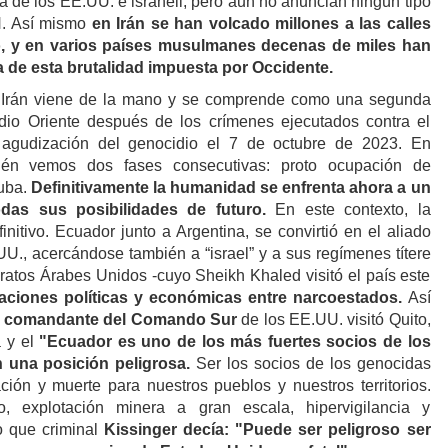
ica de los EE.UU. e israhell, pero aun no anuncian ningún tipo
N. Así mismo
en Irán se han volcado millones a las calles
o, y en varios países musulmanes decenas de miles han
ra de esta brutalidad impuesta por Occidente.
a Irán viene de la mano y se comprende como una segunda
edio Oriente después de los crímenes ejecutados contra el
 agudización del genocidio el 7 de octubre de 2023. En
én vemos dos fases consecutivas: proto ocupación de
uba.
Definitivamente la humanidad se enfrenta ahora a un
das sus posibilidades de futuro.
En este contexto, la
initivo. Ecuador junto a Argentina, se convirtió en el aliado
UU., acercándose también a “israel” y a sus regímenes títere
atos Árabes Unidos -cuyo Sheikh Khaled visitó el país este
laciones políticas y económicas entre narcoestados.
Así
l comandante del Comando Sur
de los EE.UU. visitó Quito,
 y el
"Ecuador es uno de los más fuertes socios de los
 una posición peligrosa.
Ser los socios de los genocidas
ación y muerte para nuestros pueblos y nuestros territorios.
ico, explotación minera a gran escala, hipervigilancia y
o que criminal
Kissinger decía: "Puede ser peligroso ser