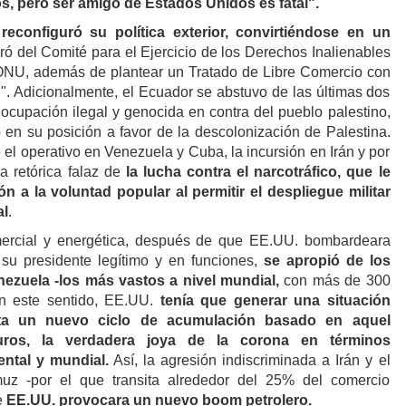
, pero ser amigo de Estados Unidos es fatal".
reconfiguró su política exterior, convirtiéndose en un
iró del Comité para el Ejercicio de los Derechos Inalienables
 ONU, además de plantear un Tratado de Libre Comercio con
el". Adicionalmente, el Ecuador se abstuvo de las últimas dos
ocupación ilegal y genocida en contra del pueblo palestino,
 en su posición a favor de la descolonización de Palestina.
el operativo en Venezuela y Cuba, la incursión en Irán y por
a retórica falaz de
la lucha contra el narcotráfico, que le
ción a la voluntad popular al permitir el despliegue militar
al
.
ercial y energética, después de que EE.UU. bombardeara
su presidente legítimo y en funciones,
se apropió de los
nezuela -los más vastos a nivel mundial,
con más de 300
 En este sentido, EE.UU.
tenía que generar una situación
ita un nuevo ciclo de acumulación basado en aquel
uros, la verdadera joya de la corona en términos
ental y mundial.
Así, la agresión indiscriminada a Irán y el
muz -por el que transita alrededor del 25% del comercio
e
EE.UU. provocara un nuevo boom petrolero.