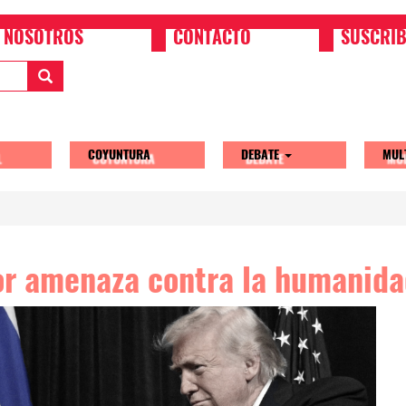
NOSOTROS
CONTACTO
SUSCRIB
COYUNTURA
DEBATE
MUL
tion
or amenaza contra la humanid