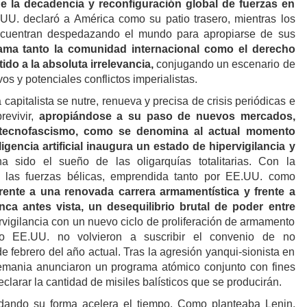
 la decadencia y reconfiguración global de fuerzas en
UU. declaró a América como su patio trasero, mientras los
cuentran despedazando el mundo para apropiarse de sus
ama tanto la comunidad internacional como el derecho
do a la absoluta irrelevancia,
conjugando un escenario de
os y potenciales conflictos imperialistas.
capitalista se nutre, renueva y precisa de crisis periódicas e
revivir,
apropiándose a su paso de nuevos mercados,
 tecnofascismo, como se denomina al actual momento
eligencia artificial inaugura un estado de hipervigilancia y
a sido el sueño de las oligarquías totalitarias. Con la
e las fuerzas bélicas, emprendida tanto por EE.UU. como
ente a una renovada carrera armamentística y frente a
ca antes vista, un desequilibrio brutal de poder entre
rvigilancia con un nuevo ciclo de proliferación de armamento
o EE.UU. no volvieron a suscribir el convenio de no
de febrero del año actual. Tras la agresión yanqui-sionista en
lemania anunciaron un programa atómico conjunto con fines
declarar la cantidad de misiles balísticos que se producirán.
dando su forma acelera el tiempo. Como planteaba Lenin,