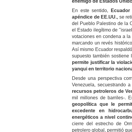
enemigo de Estados Unidos
En este sentido,
Ecuador 
apéndice de EE.UU.,
se ret
del Pueblo Palestino de la
el Estado ilegítimo de "isra
votaciones en condena a la 
marcando un revés histórico
Así mismo Ecuador respaldó 
supuesto también sostiene l
permite justificar la viola
yanqui en territorio nacion
Desde una perspectiva com
Venezuela, secuestrando a 
recursos petroleros de Ve
mil millones de barriles-.
geopolítica que le perm
excedente en hidrocarb
energéticos a nivel contin
cierre del estrecho de Or
petrolero global, permitió qu