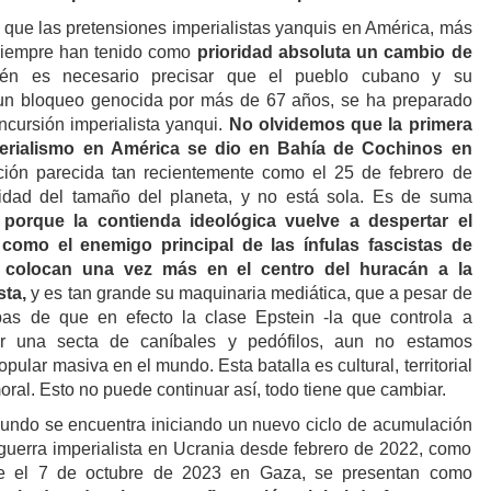
que las pretensiones imperialistas yanquis en América, más
 siempre han tenido como
prioridad absoluta un cambio de
n es necesario precisar que el pueblo cubano y su
un bloqueo genocida por más de 67 años, se ha preparado
ncursión imperialista yanqui.
No olvidemos que la primera
mperialismo en América se dio en Bahía de Cochinos en
ción parecida tan recientemente como el 25 de febrero de
idad del tamaño del planeta, y no está sola. Es de suma
,
porque la contienda ideológica vuelve a despertar el
omo el enemigo principal de las ínfulas fascistas de
colocan una vez más en el centro del huracán a la
sta,
y es tan grande su maquinaria mediática, que a pesar de
as de que en efecto la clase Epstein -la que controla a
 una secta de caníbales y pedófilos, aun no estamos
ular masiva en el mundo. Esta batalla es cultural, territorial
oral. Esto no puede continuar así, todo tiene que cambiar.
mundo se encuentra iniciando un nuevo ciclo de acumulación
a guerra imperialista en Ucrania desde febrero de 2022, como
de el 7 de octubre de 2023 en Gaza, se presentan como