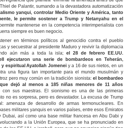
 Thiel de Palantir, sumando a la devastadora automatización
ialismo yanqui, controlar Medio Oriente y América, tanto
mente, le permite sostener a Trump y Netanyahu en el
rmite mantenerse en la competencia interimperialista con
uerra siempre es buen negocio.
tener en términos políticos al genocidio contra el pueblo
as y secuestrar al presidente Maduro y revivir la diplomacia
iando aún más a toda la isla;
el 28 de febrero EE.UU.
ell ejecutaron una serie de bombardeos en Teherán,
o y espiritual Ayatollah Jomenei
y a 16 de sus nietos, en un
ntra una figura tan importante para el mundo musulmán y
troz pero muy común en la tradición sionista:
el bombardeo
 que dejó al menos a 185 niñas menores de 11 años
e con sus maestras. El sionismo es una de las primeras
esto no es sorpresa, pero es devastador. La excusa de Trump
al: amenaza de desarrollo de armas termonucleares. En
bases militares yanquis en varios países, entre esos Emiratos
y Dubai, así como una base militar francesa en Abu Dabi y
involucrando a la Unión Europea, que se ha pronunciado en