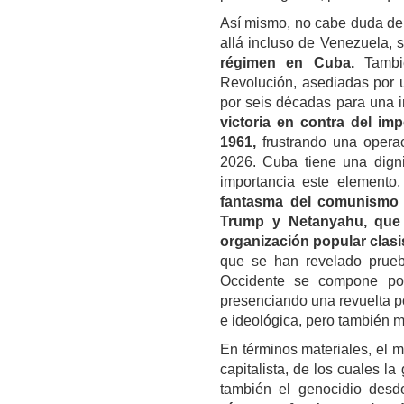
Así mismo, no cabe duda de 
allá incluso de Venezuela,
régimen en Cuba.
Tambié
Revolución, asediadas por 
por seis décadas para una i
victoria en contra del i
1961,
frustrando una opera
2026. Cuba tiene una dign
importancia este elemento
fantasma del comunismo c
Trump y Netanyahu, que 
organización popular clasi
que se han revelado prueb
Occidente se compone por
presenciando una revuelta pop
e ideológica, pero también m
En términos materiales, el 
capitalista, de los cuales l
también el genocidio des