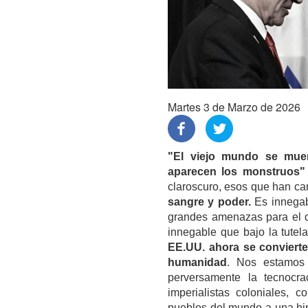
Martes 3 de Marzo de 2026
"El viejo mundo se muer
aparecen los monstruos"
claroscuro, esos que han c
sangre y poder.
Es innegab
grandes amenazas para el de
innegable que bajo la tutela
EE.UU. ahora se convierte
humanidad
. Nos estamos 
perversamente la tecnocra
imperialistas coloniales,
pueblos del mundo a una hip