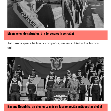
Eliminación de subsidios: ¿la tercera es la vencida?
Tal parece que a Noboa y compañía, se les subieron los humos
del...
Banana Republic: un elemento más en la arremetida antipopular global