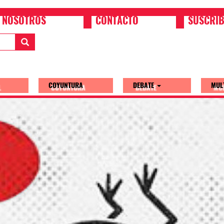
NOSOTROS
CONTACTO
SUSCRIB
COYUNTURA
DEBATE
MUL
tion