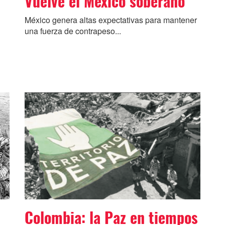
Vuelve el México soberano
México genera altas expectativas para mantener
una fuerza de contrapeso...
Colombia: la Paz en tiempos