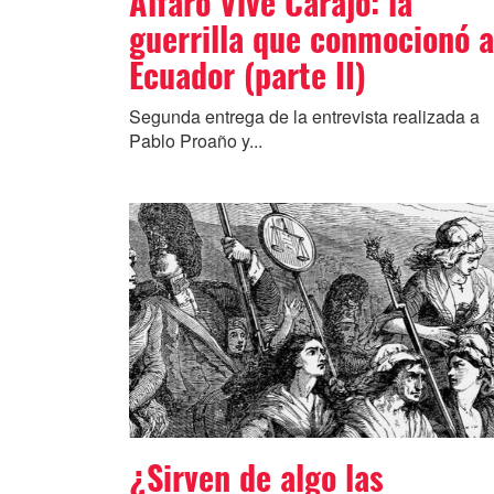
Alfaro Vive Carajo: la
guerrilla que conmocionó a
Ecuador (parte II)
Segunda entrega de la entrevista realizada a
Pablo Proaño y...
¿Sirven de algo las