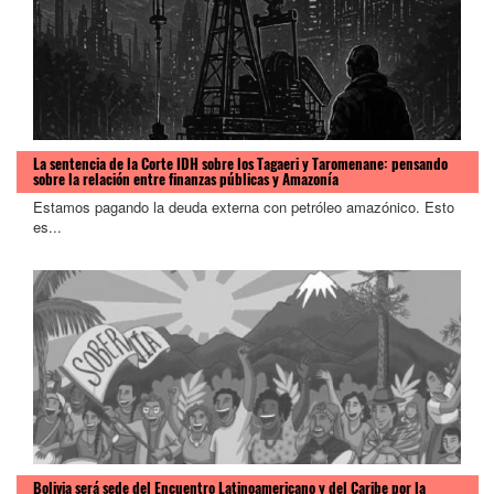
La sentencia de la Corte IDH sobre los Tagaeri y Taromenane: pensando
sobre la relación entre finanzas públicas y Amazonía
Estamos pagando la deuda externa con petróleo amazónico. Esto
es...
Bolivia será sede del Encuentro Latinoamericano y del Caribe por la