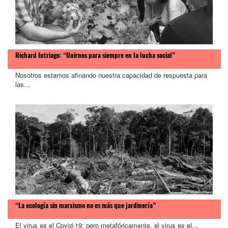
Richard Intriago: “Unirnos para siempre en la lucha social”
Nosotros estamos afinando nuestra capacidad de respuesta para
las...
“La ecología sin marxismo no es más que jardinería”
El virus es el Covid-19; pero metafóricamente, el virus es el...