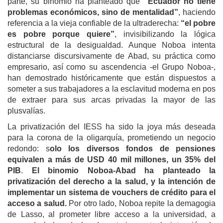
parte, su binomio ha planteado que
“Ecuador no tiene
problemas económicos, sino de mentalidad”
, haciendo
referencia a la vieja confiable de la ultraderecha:
“el pobre
es pobre porque quiere”
, invisibilizando la lógica
estructural de la desigualdad. Aunque Noboa intenta
distanciarse discursivamente de Abad, su práctica como
empresario, así como su ascendencia -el Grupo Noboa-,
han demostrado históricamente que están dispuestos a
someter a sus trabajadores a la esclavitud moderna en pos
de extraer para sus arcas privadas la mayor de las
plusvalías.
La privatización del IESS ha sido la joya más deseada
para la corona de la oligarquía, prometiendo un negocio
redondo: s
olo
los diversos
fondo
s
de pensiones
equivale
n
a más de USD 40 mil millones, un 35% del
PIB
.
El binomio Noboa-Abad ha planteado la
privatización del derecho a la salud, y la intención de
implementar un sistema de vouchers de crédito para el
acceso a salud.
Por otro lado, Noboa repite la demagogia
de Lasso, al prometer libre acceso a la universidad, a