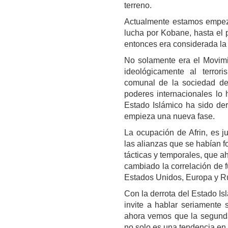
terreno.
Actualmente estamos empeza
lucha por Kobane, hasta el 
entonces era considerada la 
No solamente era el Movimie
ideológicamente al terror
comunal de la sociedad de 
poderes internacionales lo 
Estado Islámico ha sido derr
empieza una nueva fase.
La ocupación de Afrin, es 
las alianzas que se habían 
tácticas y temporales, que a
cambiado la correlación de 
Estados Unidos, Europa y Ru
Con la derrota del Estado Is
invite a hablar seriamente 
ahora vemos que la segunda
no solo es una tendencia en S