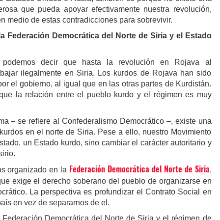
derosa que pueda apoyar efectivamente nuestra revolución,
n medio de estas contradicciones para sobrevivir.
 la Federación Democrática del Norte de Siria y el Estado
 podemos decir que hasta la revolución en Rojava al
bajar ilegalmente en Siria. Los kurdos de Rojava han sido
r el gobierno, al igual que en las otras partes de Kurdistán.
que la relación entre el pueblo kurdo y el régimen es muy
a – se refiere al Confederalismo Democrático –, existe una
 kurdos en el norte de Siria. Pese a ello, nuestro Movimiento
tado, un Estado kurdo, sino cambiar el carácter autoritario y
irio.
Federación Democrática del Norte de Siria
s organizado en la
,
ue exige el derecho soberano del pueblo de organizarse en
rático. La perspectiva es profundizar el Contrato Social en
país en vez de separarnos de el.
la Federación Democrática del Norte de Siria y el régimen de