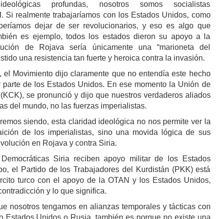
ideológicas profundas, nosotros somos socialistas
XI. Si realmente trabajaríamos con los Estados Unidos, como
eríamos dejar de ser revolucionarios, y eso es algo que
mbién es ejemplo, todos los estados dieron su apoyo a la
olución de Rojava sería únicamente una “marioneta del
stido una resistencia tan fuerte y heroica contra la invasión.
 el Movimiento dijo claramente que no entendía este hecho
r parte de los Estados Unidos. En ese momento la Unión de
KCK), se pronunció y dijo que nuestros verdaderos aliados
as del mundo, no las fuerzas imperialistas.
remos siendo, esta claridad ideológica no nos permite ver la
ición de los imperialistas, sino una movida lógica de sus
evolución en Rojava y contra Siria.
Democráticas Siria reciben apoyo militar de los Estados
o, el Partido de los Trabajadores del Kurdistán (PKK) está
rcito turco con el apoyo de la OTAN y los Estados Unidos,
ntradicción y lo que significa.
que nosotros tengamos en alianzas temporales y tácticas con
o Estados Unidos o Rusia, también es porque no existe una