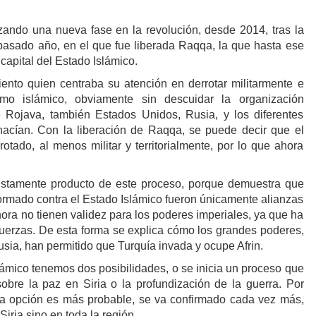
ndo una nueva fase en la revolución, desde 2014, tras la
pasado año, en el que fue liberada Raqqa, la que hasta ese
capital del Estado Islámico.
nto quien centraba su atención en derrotar militarmente e
ismo islámico, obviamente sin descuidar la organización
Rojava, también Estados Unidos, Rusia, y los diferentes
hacían. Con la liberación de Raqqa, se puede decir que el
otado, al menos militar y territorialmente, por lo que ahora
justamente producto de este proceso, porque demuestra que
formado contra el Estado Islámico fueron únicamente alianzas
hora no tienen validez para los poderes imperiales, ya que ha
fuerzas. De esta forma se explica cómo los grandes poderes,
sia, han permitido que Turquía invada y ocupe Afrin.
lámico tenemos dos posibilidades, o se inicia un proceso que
sobre la paz en Siria o la profundización de la guerra. Por
 opción es más probable, se va confirmado cada vez más,
iria sino en toda la región.