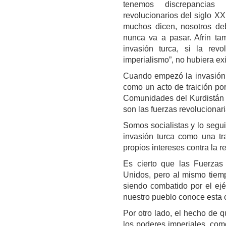
tenemos discrepancias 
revolucionarios del siglo X
muchos dicen, nosotros deb
nunca va a pasar. Afrin ta
invasión turca, si la rev
imperialismo”, no hubiera exi
Cuando empezó la invasión,
como un acto de traición po
Comunidades del Kurdistán (
son las fuerzas revolucionari
Somos socialistas y lo segui
invasión turca como una tra
propios intereses contra la r
Es cierto que las Fuerzas 
Unidos, pero al mismo tiemp
siendo combatido por el ejé
nuestro pueblo conoce esta co
Por otro lado, el hecho de 
los poderes imperiales, com