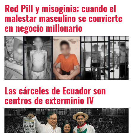
Red Pill y misoginia: cuando el
malestar masculino se convierte
en negocio millonario
Las cárceles de Ecuador son
centros de exterminio IV