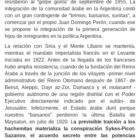
resistieron al “golpe gorila” de septiembre de 1955. La
integración de la comunidad árabe en la Argentina contó
con un gran contingente de “brimos, baisanos, sunitas”, a
comenzar por el propio Juan Domingo Perón, cuando ese
se propone la integración de la primera generación de
hijos de inmigrantes en la política Argentina.
La relación con Siria y el Monte Líbano se mantenía,
mientras el mandato imperialista francés en el Levante
iniciaba en 1922. Antes de la llegada de los franceses
hubo amplia resistencia, cuando de la fundación del Reino
Árabe a través de la junción de los vilayets -primer nivel
administrativo del Reino Otomano después de 1867- de
Beirut, Aleppo, Dayr az-Zor, Damasco y el
mutasarrıf
-
gobierno autónomo de una región distrital con el Poder
Ejecutivo directamente indicado por el sultán- de
Jerusalén. Infelizmente, el Estado árabe duró porque
nuestros “baisanos” perdieron la última Batalla de
Maysalun, en julio de 1920. L
a previsible traición a los
hachemitas materializa la conspiración Sykes-Picot-
Sazanov, el acuerdo secreto entre las potencias