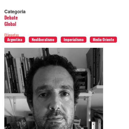
Categoria
Debate
Global
Etiquetas
Argentina
Neoliberalismo
Imperialismo
Medio Oriente