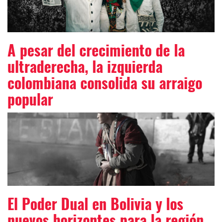
A pesar del crecimiento de la
ultraderecha, la izquierda
colombiana consolida su arraigo
popular
El Poder Dual en Bolivia y los
nuevos horizontes para la región