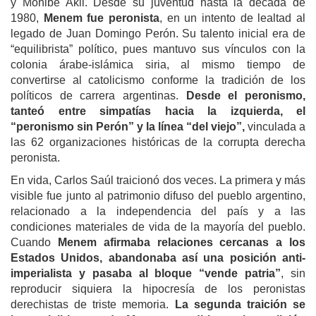
y Mohibe Akil. Desde su juventud hasta la década de
1980,
Menem fue peronista
, en un intento de lealtad al
legado de Juan Domingo Perón. Su talento inicial era de
“equilibrista” político, pues mantuvo sus vínculos con la
colonia árabe-islámica siria, al mismo tiempo de
convertirse al catolicismo conforme la tradición de los
políticos de carrera argentinas.
Desde
el peronismo,
tanteó entre simpatías
hacia
la izquierda,
el
“peronismo sin Perón” y la línea “del viejo”,
vinculada a
las 62 organizaciones históricas de la corrupta derecha
peronista.
En vida, Carlos Saúl traicionó dos veces. La primera y más
visible fue junto al patrimonio difuso del pueblo argentino,
relacionado a la independencia del país y a las
condiciones materiales de vida de la mayoría del pueblo.
Cuando
Menem afirma
ba
relaciones
cercanas
a
los
Estados Unidos, abandona
ba así
una posición anti-
imperialista y pasa
ba
a
l bloque
“vende patria”
, sin
reproducir siquiera la hipocresía de los peronistas
derechistas de triste memoria.
L
a segunda traición se