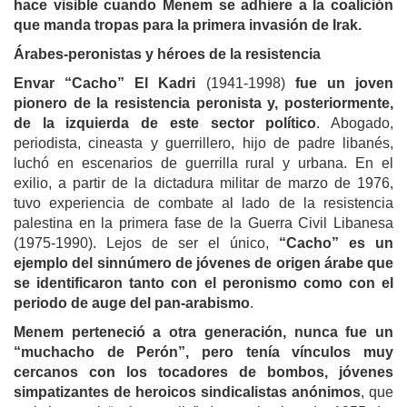
hace visible cuando
Menem se
adhiere a la coalición
que manda tropas para la primera invasión de Irak.
Árabes-peronistas y héroes de la resistencia
Envar “Cacho” El Kadri
(1941-1998)
fue un joven
pionero de la resistencia peronista y, posteriormente,
de la izquierda de este se
c
tor político
. Abogado,
periodista, cineasta y guerrillero, hijo de padre libanés,
luchó en escenarios de guerrilla rural y urbana. En el
exilio, a partir de la dictadura militar de marzo de 1976,
tuvo experiencia de combate al lado de la resistencia
palestina en la primera fase de la Guerra Civil Libanesa
(1975-1990). Lejos de ser el único,
“Cacho”
es
un
ejemplo de
l sinnúmero de
jóvenes de origen árabe que
se identificaron tanto con el peronismo como con el
periodo de auge del pan-arabismo
.
Menem
perteneció
a
otra generación, nunca fue un
“muchacho de Perón”, pero
tenía vínculos
muy
cerca
nos
con
los tocadores de bombos, jóvenes
simpatizantes
de heroicos sindicalistas anónimo
s
, que