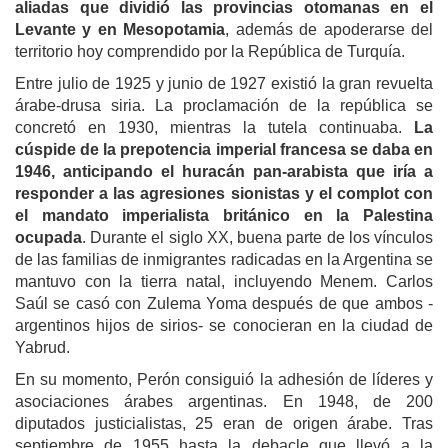
aliadas que dividió las provincias otomanas en el
Levante y en Mesopotamia
, además de apoderarse del
territorio hoy comprendido por la República de Turquía.
Entre julio de 1925 y junio de 1927 existió la gran revuelta
árabe-drusa siria. La proclamación de la república se
concretó en 1930, mientras la tutela continuaba.
La
cúspide
de la prepotencia
imperial
francesa se da
ba
en
1946, anticipando el huracán pan-arabista que iría a
responder a las agresiones sionistas y el complot con
el mandato imperialista británico en la Palestin
a
o
cupada
. Durante el siglo XX, buena parte de los vínculos
de las familias de inmigrantes radicadas en la Argentina se
mantuvo con la tierra natal, incluyendo Menem. Carlos
Saúl se casó con Zulema Yoma después de que ambos -
argentinos hijos de sirios- se conocieran en la ciudad de
Yabrud.
En su momento, Perón consiguió la adhesión de líderes y
asociaciones árabes argentinas. En 1948, de 200
diputados justicialistas, 25 eran de origen árabe. Tras
septiembre de 1955 hasta la debacle que llevó a la