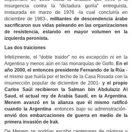
insurgencia contra la “dictadura gorila” entreguista,
instaurada en marzo de 1976 -la cual concluiría en
diciembre de 1983-,
militantes de descendencia árabe
sacrificaron sus vidas peleando en las organizaciones
de resistencia, estando en mayor volumen en la
izquierda peronista.
Las dos traiciones
Infelizmente, el “doble traidor” no es excepción ni en la
Argentina y menos aún en las monarquías de Golfo.
E
n e
l
año 2000, el entonces presidente Fernando de la Rúa
-
el mismo que huiría por el techo de la Casa Rosada con la
insurrección popular de diciembre de 2001-
y el propio
Carlos Saúl recibieron la Salman bin Abdulaziz Al
Saud,
el actual
rey de Arabia Saudí,
en la Argentina
.
M
enem a
vanzó en la alianza que él
mismo
ratific
ó
cuando la Argentina
-entonces bajo su administración-
envió dos embarcaciones de guerra
en medio de
la
primera invasión de Irak
.
De Menem se podrían escribir centenares de páginas y