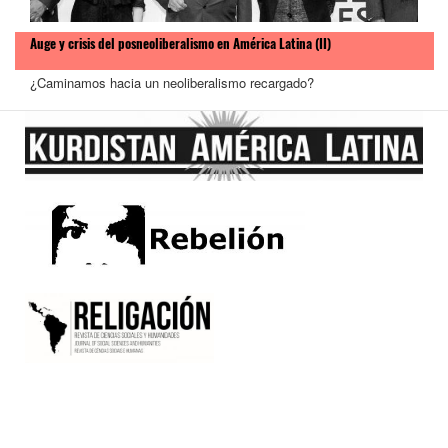
Auge y crisis del posneoliberalismo en América Latina (II)
¿Caminamos hacia un neoliberalismo recargado?