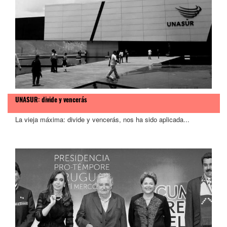
UNASUR: divide y vencerás
La vieja máxima: divide y vencerás, nos ha sido aplicada...