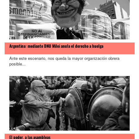
Argentina: mediante DNU Milei anula el derecho a huelga
Ante este escenario, nos queda la mayor organización obrera
posible...
El poder, a las asambleas