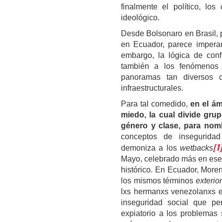
finalmente el político, lo
ideológico.
Desde Bolsonaro en Brasil, 
en Ecuador, parece imperar 
embargo, la lógica de conf
también a los fenómenos d
panoramas tan diversos c
infraestructurales.
Para tal comedido,
en el ám
miedo, la cual divide grup
género y clase, para no
conceptos de insegurida
[1
demoniza a los
wetbacks
Mayo, celebrado más en ese 
histórico. En Ecuador, Moren
los mismos términos
exterio
lxs hermanxs venezolanxs en
inseguridad social que pe
expiatorio a los problemas 