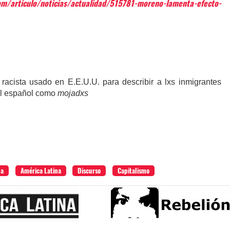
om/articulo/noticias/actualidad/515781-moreno-lamenta-efecto-
acista usado en E.E.U.U. para describir a lxs inmigrantes
al español como
mojadxs
ha
América Latina
Discurso
Capitalismo