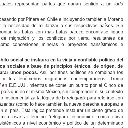
s cuales representan partes que darían sentido a un
todo
pasando por Piñera en Chile e incluyendo también a Moreno
la necesidad de militarizar a sus respectivos países. Sin
rontar las balas con más balas parece encontrase ligado
e migración y los conflictos por tierra, resultantes de
omo concesiones mineras o proyectos transístmicos e
bito social se instaura en la vieja y confiable política del
os sociales a base de principios étnicos, de origen, de
mbrar unos pocos
. Así, por fines políticos se combinan los
d y los fenómenos migratorios contemporáneos. Trump
]
en E.E.U.U., mientras se come un burrito por el Cinco de
país que en el mismo México, sin comprender ni su contexto
o instrumentaliza la lógica de lx
refugiadx
para referirse con
rizantes
(como lo hace también la nueva derecha europea) a
 el país. Esta lógica pretende instaurar un cierto grado de
rmita usar al término “refugiadx económicx” como chivo
sistémicos a nivel económico y político de un determinado