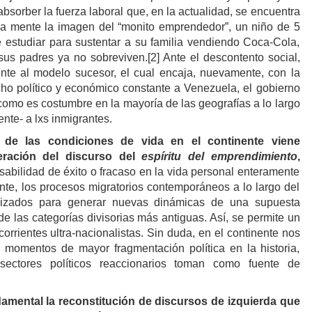
bsorber la fuerza laboral que, en la actualidad, se encuentra
la mente la imagen del “monito emprendedor”, un niño de 5
 estudiar para sustentar a su familia vendiendo Coca-Cola,
us padres ya no sobreviven.[2] Ante el descontento social,
te al modelo sucesor, el cual encaja, nuevamente, con la
cho político y económico constante a Venezuela, el gobierno
como es costumbre en la mayoría de las geografías a lo largo
te- a lxs inmigrantes.
l de las condiciones de vida en el continente viene
eración del discurso del
espíritu del emprendimiento
,
sabilidad de éxito o fracaso en la vida personal enteramente
ente, los procesos migratorios contemporáneos a lo largo del
alizados para generar nuevas dinámicas de una supuesta
de las categorías divisorias más antiguas. Así, se permite un
orrientes ultra-nacionalistas. Sin duda, en el continente nos
momentos de mayor fragmentación política en la historia,
sectores políticos reaccionarios toman como fuente de
damental la reconstitución de discursos de izquierda que