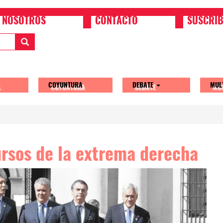
NOSOTROS
CONTACTO
SUSCRIB
COYUNTURA
DEBATE
MUL
tion
ursos de la extrema derecha