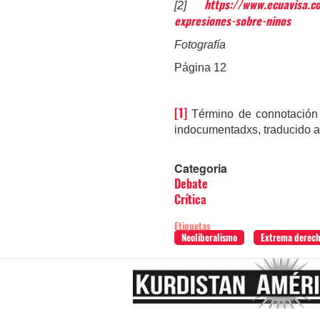
https://www.ecuavisa.c
[2]
expresiones-sobre-ninos
Fotografía
Página 12
[1]
Término de connotación r
indocumentadxs, traducido 
Categoria
Debate
Crítica
Etiquetas
Neoliberalismo
Extrema derec