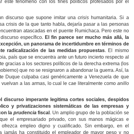
r este fenómeno con los fines políticos profesados por el
un discurso que supone imitar una
crisis
humanitaria. Si a
a crisis de la que tanto habla, dejaría pasar a las personas
ncuentran atascadas en el puente Rumichaca. Pero este no
 discurso específico.
El fin parece ser mucho más allá, la
excepción, un panorama de incertidumbre en términos de
te radicalización de las medidas propuestas
. El mismo
ia, país que se encuentra ante un futuro incierto respecto al
e gracias a los sectores políticos de la derecha extrema (los
obierno) que no se resignaron a abandonar la guerra. Así, la
te Duque culpaba casi genéricamente a Venezuela de que
 vuelvan a las armas, lo cual le cae literalmente como
anillo
l discurso imperante legitima cortes sociales, despidos
lico y privatizaciones sistemáticas de las empresas y
con la
prudencia
fiscal
. Un amplio grupo de la población se
 que el empresariado privado, con sus manos mágicas e
s ofrezca empleo digno y cualificado. Sin embargo, en el
a jamás ha constituido el empleador de mayor peso y no