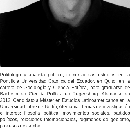
Politólogo y analista político, comenzó sus estudios en la
Pontificia Universidad Católica del Ecuador, en Quito, en la
carrera de Sociología y Ciencia Política, para graduarse de
Bachelor en Ciencia Política en Regensburg, Alemania, en
2012. Candidato a Máster en Estudios Latinoamericanos en la
Universidad Libre de Berlín, Alemania. Temas de investigación
e interés: filosofía política, movimientos sociales, partidos
políticos, relaciones internacionales, regimenes de gobierno,
procesos de cambio.