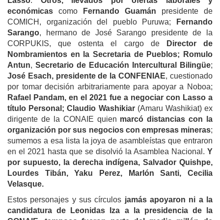
Lasso
.
Otros, llevados por ofertas laborales y
económicas
como
Fernando Guamán
presidente de
COMICH, organización del pueblo Puruwa;
Fernando
Sarango
, hermano de José Sarango presidente de la
CORPUKIS, que ostenta el cargo de
Director de
Nombramientos en la Secretaria de Pueblos;
Romulo
Antun
,
Secretario de Educación Intercultural Bilingüe
;
José Esach, presidente de la CONFENIAE
, cuestionado
por tomar decisión arbitrariamente para apoyar a Noboa;
Rafael Pandam, en el 2021 fue a negociar con Lasso a
título Personal; Claudio Washikiar
(Amaru Washikiat) ex
dirigente de la CONAIE quien
marcó distancias con la
organización por sus negocios con empresas mineras
;
sumemos a esa lista la joya de asambleístas que entraron
en el 2021 hasta que se disolvió la Asamblea Nacional.
Y
por supuesto, la derecha indígena, Salvador Quishpe,
Lourdes Tibán, Yaku Perez, Marlón Santi, Cecilia
Velasque.
Estos personajes y sus círculos
jamás apoyaron ni a la
candidatura de Leonidas Iza a la presidencia de la