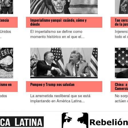
tencia
Imperialismo yanqui: cuándo, cómo y
Tan cerc
dónde
de la jus
 Unidos
El imperialismo se define como
Injeren
.
momento histórico en el que el...
todo el 
lismo en
Pompeo y Trump nos saludan
China: a
Comercia
todos
La arremetida neoliberal que se está
No sorp
implantando en América Latina...
actúen c