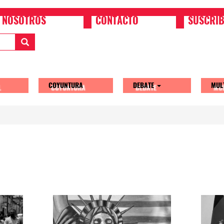
NOSOTROS
CONTACTO
SUSCRIB
COYUNTURA
DEBATE
MUL
tion