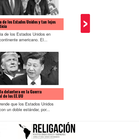
>
a de los Estados Unidos y tan lejos
¿Hasta dónde llegará la confrontació
ticia
entre Estados Unidos e Irán?
cia de los Estados Unidos en
Si algo no produjo la guerra desat
continente americano. El...
por Estados Unidos en Irak fue...
 la delantera en la Guerra
l de los EE.UU
La retirada de tropas estadounidense
Siria: ¿del vacío de la superpotencia 
rende que los Estados Unidos
conflicto regional por influencia? (II)
on un doble estándar, por...
Segunda parte del artículo en con
de Bruno Lima Rocha, Pedro...