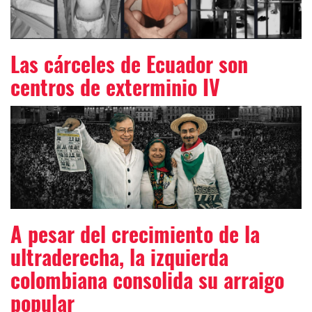
Las cárceles de Ecuador son
centros de exterminio IV
A pesar del crecimiento de la
ultraderecha, la izquierda
colombiana consolida su arraigo
popular