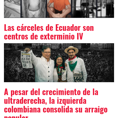
Las cárceles de Ecuador son
centros de exterminio IV
A pesar del crecimiento de la
ultraderecha, la izquierda
colombiana consolida su arraigo
popular