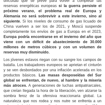
dificultad que se prevé para volver a completar las
reservas energéticas europeas
si la guerra persiste el
próximo verano, el problema real de Europa y
Alemania no será sobrevivir a este invierno, sino al
siguiente.
Si los niveles de consumo de gas licuado de
China vuelven a ser los de 2021, y Moscú suspende
completamente los envíos de gas a Europa en el 2023,
Europa podría encontrarse en el invierno del año que
viene con un déficit de abastecimiento de 30.000
millones de metros cúbicos y con un volumen de
reservas muy disminuido.
Los jóvenes eslavos riegan con su sangre los campos de
batalla. Los trabajadores europeos se aprietan el cinturón
y se ven desbordados por una inflación acelerada en los
productos básicos.
Las masas desposeídas del Sur
global se enfrentan, de nuevo, al hambre y la miseria
más atro
ces
.
A generaciones de luchas antipatriarcales,
que creían llegada la hora de la liberación, ven alzarse la
sombra feroz de la ofensiva reaccionaria global. La
naturaleza que nos rodea y nos nutre se enfrenta a un