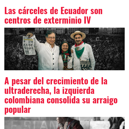
Las cárceles de Ecuador son
centros de exterminio IV
A pesar del crecimiento de la
ultraderecha, la izquierda
colombiana consolida su arraigo
popular