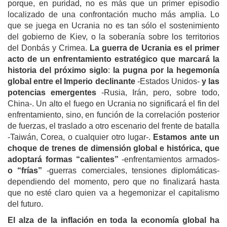
porque, en puridad, no es más que un primer episodio
localizado de una confrontación mucho más amplia. Lo
que se juega en Ucrania no es tan sólo el sostenimiento
del gobierno de Kiev, o la soberanía sobre los territorios
del Donbás y Crimea.
La guerra de Ucrania es el primer
acto de un enfrentamiento estratégico que marcará la
historia de
l
próxim
o
siglo
:
la pugna por la hegemonía
global entre el Imperio declinante
-Estados Unidos-
y las
potencias emergentes
-Rusia, Irán, pero, sobre todo,
China-. Un alto el fuego en Ucrania no significará el fin del
enfrentamiento, sino, en función de la correlación posterior
de fuerzas, el traslado a otro escenario del frente de batalla
-Taiwán, Corea, o cualquier otro lugar-.
Estamos ante un
choque de trenes de dimensión global e histórica, que
adoptará formas “calientes”
-enfrentamientos armados-
o “frías”
-guerras comerciales, tensiones diplomáticas-
dependiendo del momento, pero que no finalizará hasta
que no esté claro quien va a hegemonizar el capitalismo
del futuro.
El alza de la inflación en toda la economía global ha