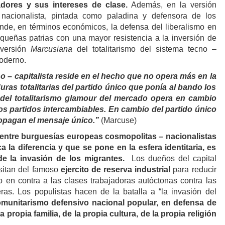
adores y sus intereses de clase.
Además, en la versión
nacionalista, pintada como paladina y defensora de los
de, en términos económicos, la defensa del liberalismo en
equeñas patrias con una mayor resistencia a la inversión de
 versión
Marcusiana
del totalitarismo del sistema tecno –
moderno.
o – capitalista reside en el hecho que no opera más en la
uras totalitarias del partido único que ponía al bando los
a del totalitarismo glamour del mercado opera en cambio
los partidos intercambiables. En cambio del partido único
ropagan el mensaje único.”
(Marcuse)
 entre burguesías europeas cosmopolitas – nacionalistas
la diferencia y que se pone en la esfera identitaria, es
de la invasión de los migrantes.
Los dueños del capital
sitan del famoso
ejercito de reserva industrial
para reducir
o en contra a las clases trabajadoras autóctonas contra las
eras. Los populistas hacen de la batalla a “la invasión del
munitarismo defensivo nacional popular, en defensa de
la propia familia, de la propia cultura, de la propia religión