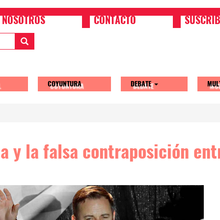
NOSOTROS
CONTACTO
SUSCRIB
COYUNTURA
DEBATE
MUL
tion
a y la falsa contraposición ent