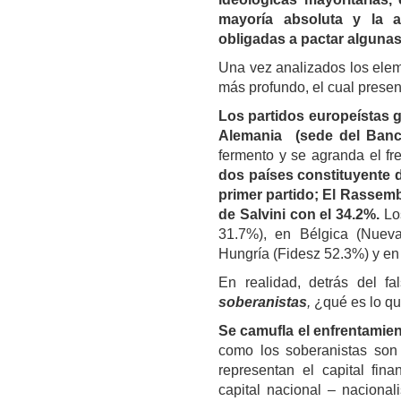
mayoría absoluta y la al
obligadas a pactar algunas
Una vez analizados los elem
más profundo, el cual presen
Los partidos europeístas g
Alemania (sede del Banc
fermento y se agranda el fre
dos países constituyente de
primer partido; El Rassem
de Salvini con el 34.2%.
Los
31.7%), en Bélgica (Nuev
Hungría (Fidesz 52.3%) y en
En realidad, detrás del f
soberanistas
,
¿qué es lo q
Se camufla el enfrentamien
como los soberanistas son 
representan el capital fin
capital nacional – naciona