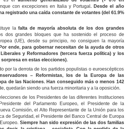
unque con excepciones en Italia y Portugal
.
Desde el año
ha registrado una caída constante de votantes (del 61.9%
ituye la
falta de mayoría absoluta de los dos grandes
s dos grandes bloques que ha sostenido el proceso de
ropea (UE), desde su principio, no consiguen la mayoría
Por ende, para gobernar necesitan de la ayuda de otros
Liberales y Reformadores (tercera fuerza política) y los
a sorpresa en estas elecciones).
do por la derrota de los partidos populistas o euroescépticos
nservadores – Reformistas, los de la Europa de las
uropa de las Naciones. Han conseguido más o menos 142
e, quedarán siendo una fuerza minoritaria y a la oposición.
elecciones de los Presidentes de las diferentes Instituciones
Presidente del Parlamento Europeo, el Presidente de la
ueva Comisión, el Alto Representante de la Unión para los
tica de Seguridad, el Presidente del Banco Central de Europa
o Europeo.
Siempre han sido expresión de las dos familias
es decir, la cristiana – socialista. Con la perdida de la