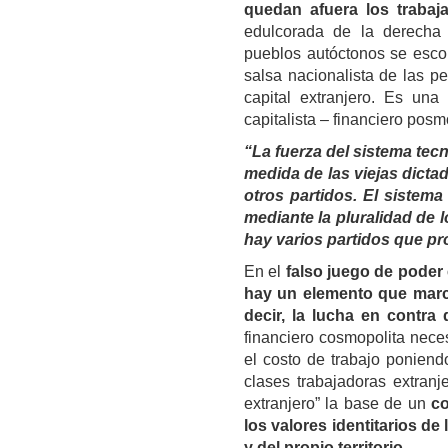
quedan afuera los trabaj
edulcorada de la derecha 
pueblos autóctonos se escon
salsa nacionalista de las p
capital extranjero. Es una
capitalista – financiero pos
“La fuerza del sistema tecn
medida de las viejas dictad
otros partidos. El sistem
mediante la pluralidad de 
hay varios partidos que p
En el
falso juego de poder
hay un elemento que marca 
decir, la lucha en contra 
financiero cosmopolita nece
el costo de trabajo poniend
clases trabajadoras extranj
extranjero” la base de un
co
los valores identitarios de 
y del propio territorio.