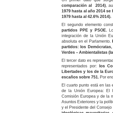
comparación al 2014)
, a
1979 hasta al año 2014 se 
1979 hasta al 42.6% 2014).
El segundo elemento const
partidos PPE y PSOE.
Lo
integración de la Unión Eu
absoluta en el Parlamento.
partidos: los Demócratas, 
Verdes – Ambientalistas (l
El tercer dato es representa
representados por:
los Co
Libertades y los de la E
escaños sobre 751.
Por end
El cuarto punto está en las 
de la Unión Europea:
El
Comisión Europea y de la n
Asuntos Exteriores y la polí
y el Presidente del Consej
ideológicas mayoritarias, 