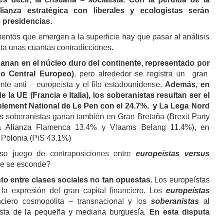
ianza estratégica con liberales y ecologistas serán
 presidencias.
entos que emergen a la superficie hay que pasar al análisis
ta unas cuantas contradicciones.
anan en el núcleo duro del continente, representado por
o Central Europeo)
, pero alrededor se registra un gran
nte anti – europeísta y el filo estadounidense.
Además, en
 la UE (Francia e Italia), los soberanistas resultan ser el
blement National de Le Pen con el 24.7%, y La Lega Nord
 soberanistas ganan también en Gran Bretaña (Brexit Party
a Alianza Flamenca 13.4% y Vlaams Belang 11.4%), en
 Polonia (PiS 43.1%)
also juego de contraposiciones entre
europeístas versus
ue se esconde?
to entre clases sociales no tan opuestas.
Los europeístas
la expresión del gran capital financiero. Los
europeístas
anciero cosmopolita – transnacional y los
soberanistas
al
lista de la pequeña y mediana burguesía
.
En esta disputa