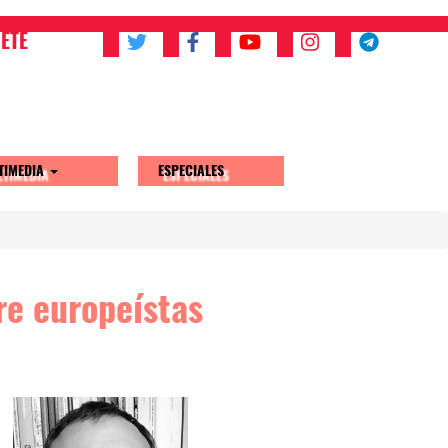
ETE
TIMEDIA
ESPECIALES
re europeístas