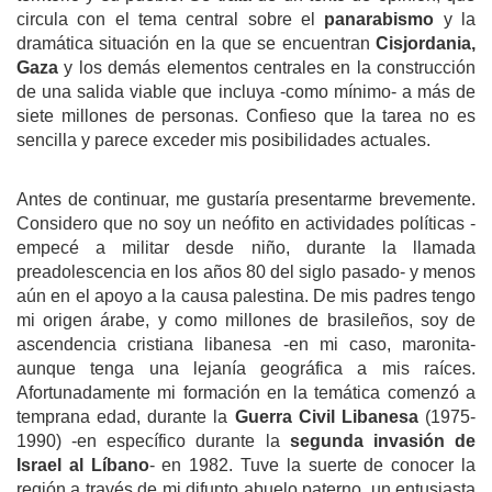
circula con el tema central sobre el
panarabismo
y la
dramática situación en la que se encuentran
Cisjordania,
Gaza
y los demás elementos centrales en la construcción
de una salida viable que incluya -como mínimo- a más de
siete millones de personas. Confieso que la tarea no es
sencilla y parece exceder mis posibilidades actuales.
Antes de continuar, me gustaría presentarme brevemente.
Considero que no soy un neófito en actividades políticas -
empecé a militar desde niño, durante la llamada
preadolescencia en los años 80 del siglo pasado- y menos
aún en el apoyo a la causa palestina. De mis padres tengo
mi origen árabe, y como millones de brasileños, soy de
ascendencia cristiana libanesa -en mi caso, maronita-
aunque tenga una lejanía geográfica a mis raíces.
Afortunadamente mi formación en la temática comenzó a
temprana edad, durante la
Guerra Civil Libanesa
(1975-
1990) -en específico durante la
segunda invasión de
Israel al Líbano
- en 1982. Tuve la suerte de conocer la
región a través de mi difunto abuelo paterno, un entusiasta