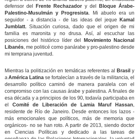
defensor del
Frente Rechazador
y
del
Bloque Árabe-
Palestino-Musulmán y Progresista
. Mi abuelo era un
seguidor - a distancia - de las ideas del jeque
Kamal
Jumblatt.
Situación curiosa, dado que el origen de mi
familia es maronita y no drusa. Así, al escuchar las
posiciones del histórico líder del
Movimiento Nacional
Libanés
, me politicé como panárabe y pro-palestino desde
mi temprana juventud.
Mientras la politización en temáticas referentes al
Brasil
y
a
América Latina
se fortalecían a través de la militancia, el
desarrollo político caminó de manera paralela con el
compromiso con las causas árabe y palestina. A finales de
esa década y a principios de los 90, todavía participaba en
el
Comité de Liberación de Lamia Maruf Hassan
,
residente de Río de Janeiro. Desde entonces los lazos -
más emocionales que políticos, más de memoria que
orgánicos- no se han roto. A partir de 2013, siendo doctor
en Ciencias Políticas y dedicado a las tareas de
enseñanza de las Relaciones Internacionales, la voluntad