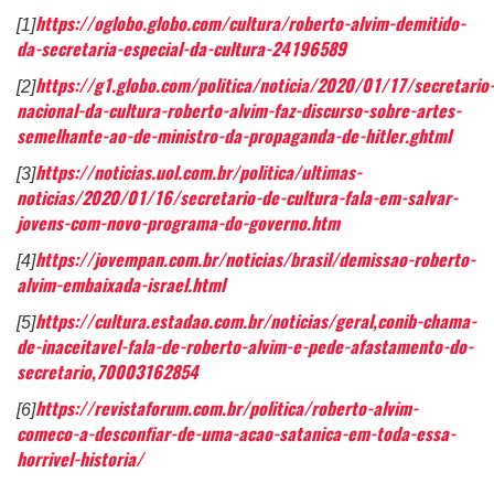
https://oglobo.globo.com/cultura/roberto-alvim-demitido-
[1]
da-secretaria-especial-da-cultura-24196589
https://g1.globo.com/politica/noticia/2020/01/17/secretario
[2]
nacional-da-cultura-roberto-alvim-faz-discurso-sobre-artes-
semelhante-ao-de-ministro-da-propaganda-de-hitler.ghtml
https://noticias.uol.com.br/politica/ultimas-
[3]
noticias/2020/01/16/secretario-de-cultura-fala-em-salvar-
jovens-com-novo-programa-do-governo.htm
https://jovempan.com.br/noticias/brasil/demissao-roberto-
[4]
alvim-embaixada-israel.html
https://cultura.estadao.com.br/noticias/geral,conib-chama-
[5]
de-inaceitavel-fala-de-roberto-alvim-e-pede-afastamento-do-
secretario,70003162854
https://revistaforum.com.br/politica/roberto-alvim-
[6]
comeco-a-desconfiar-de-uma-acao-satanica-em-toda-essa-
horrivel-historia/