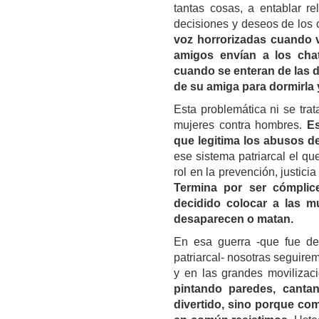
tantas cosas, a
entablar re
decisiones y deseos de los 
voz horrorizadas cuando 
amigos envían a los chat
cuando se enteran de las dr
de su amiga para dormirla y
Esta problemática
n
i
se tra
mujeres contra hombres.
Es
que legitima los abusos de
ese sistema patriarcal el q
rol en la prevención, justici
Termina por ser cómplic
decidido colocar a las m
desaparecen o matan.
En esa guerr
a -que fue de
patriarcal-
nosotras seguirem
y en las grandes movilizac
pintando paredes, canta
divertido, sino porque com