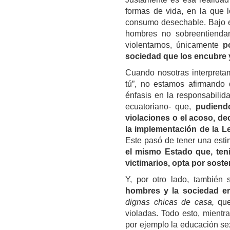
formas de vida, en la que 
consumo desechable. Bajo es
hombres no sobreentiendan
violentarnos, únicamente
p
sociedad que los encubre 
Cuando nosotras interpret
tú”, no estamos afirmando
énfasis en la responsabilid
ecuatoriano- que,
pudiendo
violaciones o el acoso, de
la implementación de la Le
Este pasó de tener una esti
el
mismo
Estado que,
ten
victimarios, opta por soste
Y, por otro lado, también
hombres y la sociedad e
dignas chicas de casa,
que
violadas.
Todo esto,
mientra
por ejemplo
la educación sex