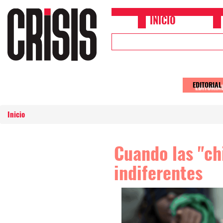
Pasar al contenido principal
INICIO
Upper
Header
Menu
EDITORIAL
Main
naviga
Inicio
Cuando las "ch
indiferentes