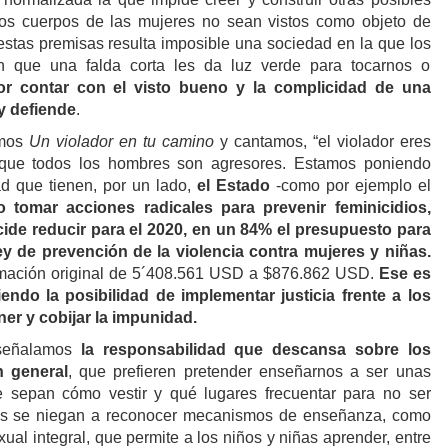
los cuerpos de las mujeres no sean vistos como objeto de
tas premisas resulta imposible una sociedad en la que los
 que una falda corta les da luz verde para tocarnos o
or contar
con el visto bueno y la complicidad de una
y defiende
.
amos
Un violador en tu camino
y cantamos, “el violador eres
 que todos los hombres son agresores. Estamos poniendo
ad que tienen, por un lado,
el Estad
o
-como por ejemplo el
 tomar acciones radicales para prevenir feminicidios,
cide reducir para el 2020, en un 84% el presupuesto para
y de prevención de la violencia contra mujeres y niñas.
mación original de
5´408.561
USD
a
$876.862
USD
.
Ese es
iendo
la posibilidad de implementar justicia frente a los
ner y cobijar la impunidad.
 señalamos
la responsabilidad que descansa sobre los
n general
, que prefieren
pretender
enseñarnos a ser unas
 s
epan
cómo vestir y qué lugares frecuentar para no ser
s se niegan a
reconocer
mecanismos de enseñanza, como
ual integral, que permite a los niños y niñas aprender, entre