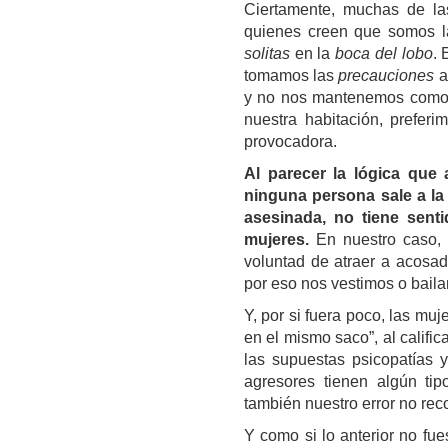
Ciertamente, muchas de la
quienes creen que somos l
solitas
en la
boca del lobo
. 
tomamos las
precauciones
a
y no nos mantenemos com
nuestra habitación, preferi
provocadora.
Al parecer la lógica que 
ninguna persona sale a la 
asesinada, no tiene senti
mujeres.
En nuestro caso,
voluntad de atraer a acosad
por eso nos vestimos o bail
Y, por si fuera poco, las m
en el mismo saco”, al califi
las supuestas psicopatías y
agresores tienen algún ti
también nuestro error no rec
Y como si lo anterior no fue