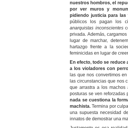
nuestros hombros, el repu
por ver muros y monum
pidiendo justicia para las
públicos los pagan los 
anarquistas inconscientes
co
privada. Además, cargamos 
lugar de marchar, detenem
hartazgo frente a la socie
feminicidas en lugar de cree
En efecto, todo se reduce 
a los violadores con perr
las que nos convertimos en 
las circunstancias que nos c
que arrastra a los machos a
posturas se ven reforzadas 
nada se cuestiona la forma 
machista.
Termina por culpab
una supuesta necesidad de
innatos de demostrar una m
Justamente es esa realidad 