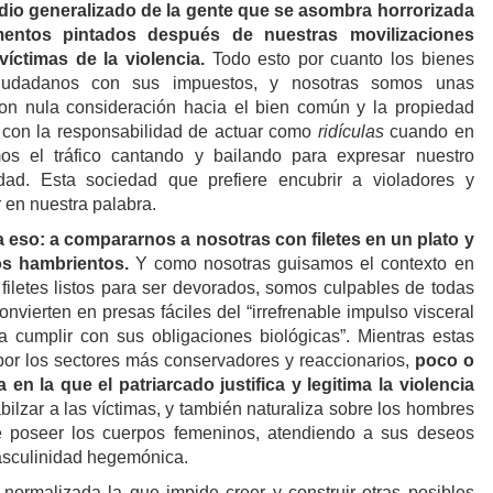
dio generalizado de la gente que se asombra horrorizada
entos pintados
después
de nuestras movilizaciones
 víctimas de la violencia.
Todo esto por cuanto los bienes
ciudadanos con sus impuestos, y nosotras somos unas
n nula consideración hacia el bien común y la propiedad
con la responsabilidad de actuar como
ridículas
cuando en
os el tráfico cantando y bailando para expresar nuestro
dad. Esta sociedad que prefiere encubrir a violadores y
r en nuestra palabra.
a eso: a compararnos a nosotras con filetes en un plato y
os hambrientos.
Y como nosotras guisamos el contexto en
filetes listos para ser devorados, somos culpables de todas
onvierten en presas fáciles del “irrefrenable impulso visceral
 cumplir con sus obligaciones biológicas”. Mientras estas
por los sectores más conservadores y reaccionarios,
poco o
en la que el patriarcado justifica y legitima la violencia
ilzar a las víctimas, y también naturaliza sobre los hombres
 poseer los cuerpos femeninos, atendiendo a sus deseos
asculinidad hegemónica.
normalizada la que impide creer y construir otras posibles