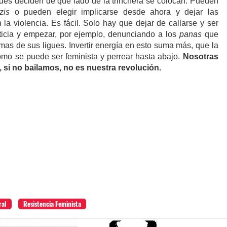
es deciden de qué lado de la trinchera se colocan. Pueden
zis
o pueden elegir implicarse desde ahora y dejar las
la violencia. Es fácil.
S
olo hay que dejar de callarse y ser
usticia y empezar, por ejemplo, denunciando a los
panas
que
imas de sus ligues. Invertir energía en esto suma más, que la
ómo se puede ser feminista y perrear hasta abajo.
Nosotras
si no bailamos, no es nuestra revolución.
ral
Resistencia Feminista