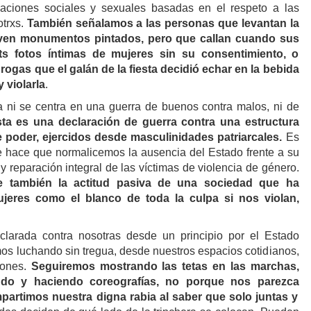
laciones sociales y sexuales basadas en el respeto a las
otrxs.
También señalamos a las personas que levantan la
ven monumentos pintados, pero que callan cuando sus
s fotos íntimas de mujeres sin su consentimiento, o
ogas que el galán de la fiesta decidió echar en la bebida
 violarla
.
ta
ni se centra en
una guerra de buenos contra malos, ni de
ta es
una
declaración de
guerra contra una estructura
 poder, ejercidos desde masculinidades patriarcales.
Es
ue hace que normalicemos la ausencia del Estado frente a su
a y reparación integral de las víctimas de violencia de género.
e también
la actitud pasiva de una sociedad que ha
ujeres como el blanco de toda la culpa si nos violan,
clarada contra nosotras desde un principio por el Estado
os luchando sin tregua, desde nuestros espacios cotidianos,
iones.
Seguiremos mostrando las tetas en las marchas,
ndo y haciendo coreografías, no porque nos par
ezca
partimos nuestra digna rabia al saber que solo juntas y