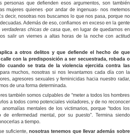
s personas que defienden esos argumentos, son también
as mujeres quienes -por andar de ingenuas- nos metemos
Es decir, nosotras nos buscamos lo que nos pasa, porque no
decuadas. Además de eso, confiamos en exceso en la gente
o
verdaderas chicas de casa
que, en lugar de quedarnos en
mos salir un viernes a altas horas de la noche con actitud
aplica a otros delitos y que defiende el hecho de que
calle con la predisposición a ser secuestrada, robada o
do cuando se trata de la violencia ejercida contra las
 para muchos, nosotras si nos levantamos cada día con la
ores, agresores sexuales y feminicidas hacia nuestro radar,
amos de una forma determinada.
ujeres también somos culpables de “meter a todos los hombres
carlos a todos como potenciales violadores, y de no reconocer
 anomalías mentales de los victimarios, porque “todos los
po de enfermedad mental, por su puesto”. Termina siendo
onocerlas a tiempo.
se suficiente,
nosotras tenemos que llevar además sobre