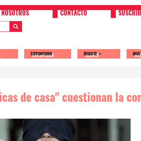
NOSOTROS
CONTACTO
SUSCRIB
COYUNTURA
DEBATE
MUL
tion
icas de casa" cuestionan la co