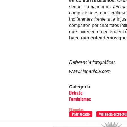
en común resistimos.
Usted
seguir llamándonos
femina
complicidades que legitiman 
indiferentes frente a la inj
comparten por chat fotos ínt
que invierten en entender c
hace rato entendemos que, 
Referencia fotográfica:
www.hispanicla.com
Categoria
Debate
Feminismos
Etiquetas
Patriarcado
Violencia estructu