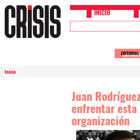
Pasar al contenido principal
INICIO
Upper
Header
Menu
EDITORIAL
Main
naviga
Inicio
Juan Rodríguez
enfrentar esta
organización