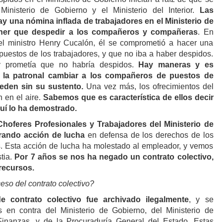
Ministerio de Gobierno y el Ministerio del Interior.
Las
 una nómina inflada de trabajadores en el Ministerio de
ener que despedir a los compañeros y compañeras
. En
l ministro Henry Cucalón, él se comprometió a hacer una
 puestos de los trabajadores, y que no iba a haber despidos.
 prometía que no habría despidos.
Hay maneras y es
e la patronal cambiar a los compañeros de puestos de
ueden sin su sustento.
Una vez más, los ofrecimientos del
 en el aire.
Sabemos que es característica de ellos decir
quí lo ha demostrado.
Choferes Profesionales y Trabajadores del Ministerio de
rando acción de lucha
en defensa de los derechos de los
s. Esta acción de lucha ha molestado al empleador, y vemos
tia.
Por 7 años se nos ha negado un contrato colectivo,
recursos.
so del contrato colectivo?
e contrato colectivo fue archivado ilegalmente
, y se
s en contra del Ministerio de Gobierno, del Ministerio de
 Finanzas, y de la Procuraduría General del Estado. Estas