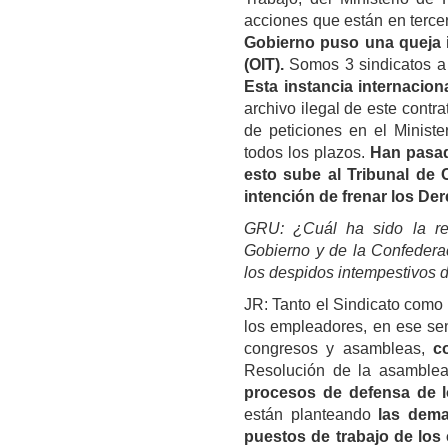
acciones que están en terce
Gobierno puso una queja in
(OIT).
Somos 3 sindicatos a 
Esta instancia internacion
archivo ilegal de este cont
de peticiones en el Ministe
todos los plazos.
Han pasado
esto sube al Tribunal de C
intención de frenar los De
GRU: ¿Cuál ha sido la res
Gobierno y de la Confederac
los despidos intempestivos d
JR: Tanto el Sindicato como
los empleadores, en ese se
congresos y asambleas,
co
Resolución de la asamble
procesos de defensa de 
están planteando
las dema
puestos de trabajo de los