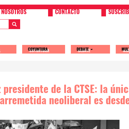
NOSOTROS
CONTACTO
SUSCRIB
COYUNTURA
DEBATE
MUL
tion
 presidente de la CTSE: la úni
 arremetida neoliberal es desde