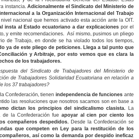
ra instancia.
Adicionalmente el Sindicato del Ministerio de
ternacional a la Organización Internacional del Trabajo
nivel nacional que hemos activado esta acción ante la OIT.
al insta al Estado ecuatoriano a dar explicaciones
por el
rato, y emite recomendaciones. Así mismo, pusimos un pliego
rio de Trabajo, en donde se ha violado todos los tiempos,
 ya de este pliego de peticiones. Llega a tal punto que
onciliación y Arbitraje, por esto vemos que es clara la
rechos de los trabajadores.
puesta del Sindicato de Trabajadores del Ministerio de
ión de Trabajadores Solidaridad Ecuatoriana en relación a
e los 37 trabajadores?
 la Confederación, tienen
independencia de funciones
ante
ntido las resoluciones que nosotros sacamos son en base a
mo dictan los principios del sindicalismo clasista.
La
a de la Confederación fue
apoyar al cien por ciento los
los compañeros despedidos.
Desde la Confederación se
ndas que competen en Ley para la restitución de los
 compañeros, así como la demanda por despido ineficaz