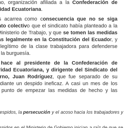
no, organización afiliada a la
Confederación de
ridad Ecuatoriana
.
s acarrea como c
onsecuencia que no se siga
to colectiv
o que el sindicato había planteado a la
Ministerio de Trabajo, y que
se tomen las medidas
as legalmente en la Constitución del Ecuado
r, y
egítimo de la clase trabajadora para defenderse
 la burguesía.
 hace al presidente de la Confederación de
idad Ecuatoriana, y dirigente del Sindicato del
erno, Juan Rodríguez
, que fue separado de su
diante un despido ineficaz. A casi un mes de los
a punto de empezar las medidas de hecho y las
espidos, la
persecución
y el acoso hacia los trabajadores y
spidos en el Ministerio de Gobierno inician a raíz de que se