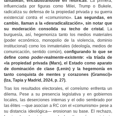
fantasean, enclaustrándose en retóricas
. La primera,
influenciada por figuras como Milei, Trump o Bukele,
radicaliza su defensa de la propiedad privada y su guerra
existencial contra el «comunismo».
Las segundas, en
cambio, llaman a la «desradicalización», sin notar que
su moderación consolida su techo de cristal.
La
burguesía, así, hegemoniza tanto los medios materiales
(poder económico, monopolio de la violencia, dominio
institucional) como los inmateriales (ideología, medios de
comunicación, sentido común),
configurando lo que se
define como
poder-realmente-existente
: «la tríada de
«
la propiedad privada (Marx), el Estado como aparato
de dominación de clase (Lenin) y la hegemonía en
tanto conquista de mentes y corazones (Gramsci)»
(Iza, Tapia y Madrid, 2024, p. 27).
Tras los resultados electorales, el correísmo enfrenta un
dilema. Pese a su presencia legislativa y en gobiernos
locales, las deserciones internas y el odio sembrado por
las élites —que asocian a RC con el «comunismo» pese a
su distancia ideológica— erosionan su base. El rechazo,