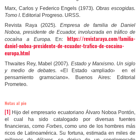
Marx, Carlos y Federico Engels (1973).
Obras escogidas.
Tomo I
. Editorial Progreso. URSS.
Revista Raya (2025).
Empresa de familia de Daniel
Noboa, presidente de Ecuador, involucrada en tráfico de
https://revistaraya.com/familia-
cocaína a Europa.
En:
daniel-noboa-presidente-de-ecuador-trafico-de-cocaina-
europa.html
Thwaites Rey, Mabel (2007).
Estado y Marxismo. Un siglo
y medio de debates.
«El Estado ‹ampliado› en el
pensamiento gramsciano». Buenos Aires: Editorial
Prometeo.
Notas al pie
[1]
Hijo del empresario ecuatoriano Álvaro Noboa Pontón,
el cual
ha sido catalogado por diversas fuentes
financieras, como
Forbes
, como uno de los hombres más
ricos de Latinoamérica. Su fortuna, estimada en miles de
millones de dólares, se deriva de un conglomerado