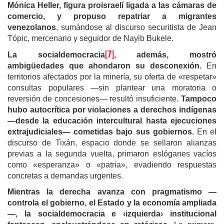
Mónica Heller, figura proisraelí ligada a las cámaras de
comercio, y propuso repatriar a migrantes
venezolanos
, sumándose al discurso securitista de Jean
Tópic, mercenario y seguidor de Nayib Bukele.
[7]
La socialdemocracia
, además, mostró
ambigüedades que ahondaron su desconexión.
En
territorios afectados por la minería, su oferta de «respetar»
consultas populares —sin plantear una moratoria o
reversión de concesiones— resultó insuficiente.
Tampoco
hubo autocrítica por violaciones a derechos indígenas
—desde la educación intercultural hasta ejecuciones
extrajudiciales— cometidas bajo sus gobiernos.
En el
discurso de Tixán, espacio donde se sellaron alianzas
previas a la segunda vuelta, primaron eslóganes vacíos
como «esperanza» o «patria», evadiendo respuestas
concretas a demandas urgentes.
Mientras la derecha avanza con pragmatismo —
controla el gobierno, el Estado y la economía ampliada
—, la socialdemocracia e ‹izquierda› institucional