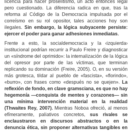
licencia para hacer proselitismo, un acto entonces legal
pero cuestionado. La diferencia radica en que, tras la
reforma al Código de la Democracia impulsada por el
correísmo en su rol opositor, tales acciones hoy son
ilegales.
Sin embargo, la lógica subyacente persiste:
ejercer el poder para ganar adhesiones inmediatas.
Frente a esto, la socialdemocracia y la ‹izquierda›
institucional podrían recurrir a Paulo Freire y diagnosticar
un «síndrome del oprimido»: la internalización de la lógica
del opresor por parte de las víctimas, que terminan
replicando su dominación (Freire, 2005). O, en su versión
más grotesca, tildar al pueblo de «fascista», «florindo»,
«burro», con frases como «después no se quejen».
La
reflexión de fondo, en clave gramsciana, es que no hay
hegemonía —conquista de mentes y corazones— sin
una mínima intervención material en la realidad
(Thwaites Rey, 2007).
Mientras Noboa ofreció, al menos
efímeramente, paliativos concretos,
sus rivales se
enclaustraron en discursos abstractos o en la
denuncia ética, sin proponer alternativas tangibles en