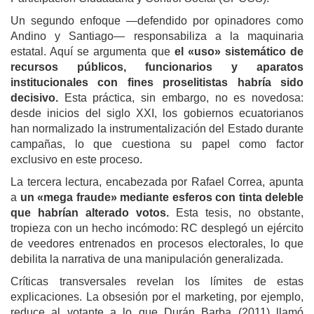
Un segundo enfoque —defendido por opinadores como
Andino y Santiago— responsabiliza a la maquinaria
estatal. Aquí se argumenta que
el «uso» sistemático de
recursos públicos, funcionarios y aparatos
institucionales con fines proselitistas habría sido
decisivo.
Esta práctica, sin embargo, no es novedosa:
desde inicios del siglo XXI, los gobiernos ecuatorianos
han normalizado la instrumentalización del Estado durante
campañas, lo que cuestiona su papel como factor
exclusivo en este proceso
.
La tercera lectura, encabezada por Rafael Correa, apunta
a
un «mega fraude» mediante esferos con tinta deleble
que habrían alterado votos.
Esta tesis, no obstante,
tropieza con un hecho incómodo: RC desplegó un ejército
de veedores entrenados en procesos electorales, lo que
debilita la narrativa de una manipulación generalizada.
Críticas transversales revelan los límites de estas
explicaciones. La obsesión por el marketing, por ejemplo,
reduce al votante a lo que Durán Barba (2011) llamó