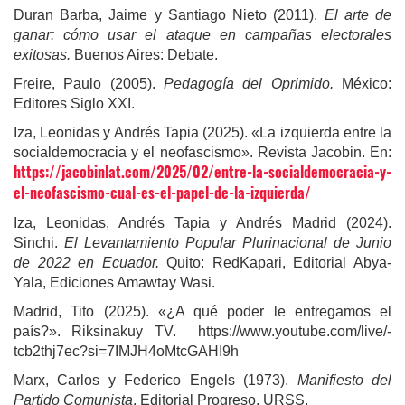
Duran Barba, Jaime y Santiago Nieto (2011).
El arte de
ganar: cómo usar el ataque en campañas electorales
exitosas.
Buenos Aires: Debate.
Freire, Paulo (2005).
Pedagogía del Oprimido.
México:
Editores Siglo XXI.
Iza, Leonidas y Andrés Tapia (2025). «La izquierda entre la
socialdemocracia y el neofascismo». Revista Jacobin. En:
https://jacobinlat.com/2025/02/entre-la-socialdemocracia-y-
el-neofascismo-cual-es-el-papel-de-la-izquierda/
Iza, Leonidas, Andrés Tapia y Andrés Madrid (2024).
Sinchi.
El Levantamiento Popular Plurinacional de Junio
de 2022 en Ecuador.
Quito: RedKapari, Editorial Abya-
Yala, Ediciones Amawtay Wasi.
Madrid, Tito (2025). «¿A qué poder le entregamos el
país?».
Riksinakuy TV. https://www.youtube.com/live/-
tcb2thj7ec?si=7IMJH4oMtcGAHI9h
Marx, Carlos y Federico Engels (1973).
Manifiesto del
Partido Comunista
. Editorial Progreso. URSS.