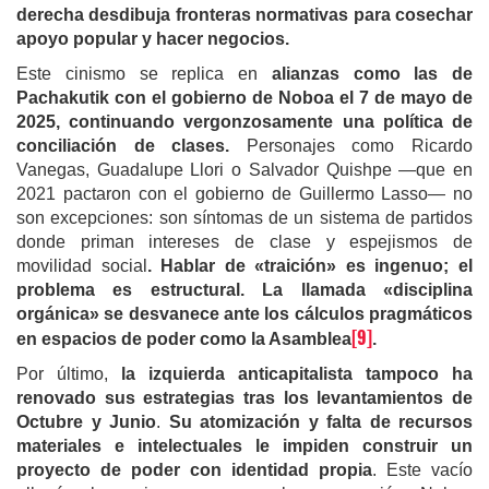
derecha desdibuja fronteras normativas para cosechar
apoyo popular y hacer negocios.
Este cinismo se replica en
alianzas como las de
Pachakutik con el gobierno de Noboa el 7 de mayo de
2025, continuando vergonzosamente una política de
conciliación de clases.
Personajes como Ricardo
Vanegas, Guadalupe Llori o Salvador Quishpe —que en
2021 pactaron con el gobierno de Guillermo Lasso— no
son excepciones: son síntomas de un sistema de partidos
donde priman intereses de clase y espejismos de
movilidad social
. Hablar de «traición» es ingenuo; el
problema es estructural. La llamada «disciplina
orgánica» se desvanece ante los cálculos pragmáticos
[9]
en espacios de poder como la Asamblea
.
Por último,
la izquierda anticapitalista tampoco ha
renovado sus estrategias tras los levantamientos de
Octubre y Junio
.
Su atomización y falta de recursos
materiales e intelectuales le impiden construir un
proyecto de poder con identidad propia
. Este vacío