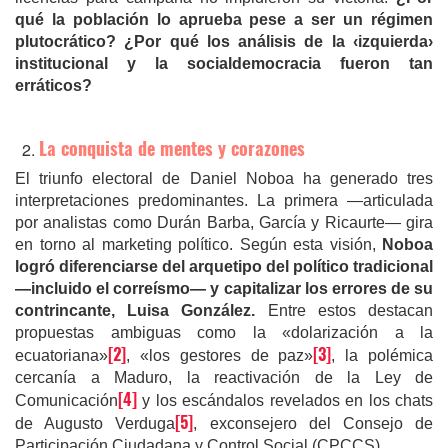
qué la población lo aprueba pese a ser un régimen
plutocrático? ¿Por qué los análisis de la ‹
izquierda›
institucional y la socialdemocracia
fueron tan
erráticos?
La conquista de mentes y corazones
El triunfo electoral de Daniel Noboa ha generado tres
interpretaciones predominantes. La primera —articulada
por analistas como Durán Barba, García y Ricaurte— gira
en torno al marketing político. Según esta visión,
Noboa
logró diferenciarse del arquetipo del político tradicional
—incluido el correísmo— y capitalizar los errores de su
contrincante, Luisa González.
Entre estos destacan
propuestas ambiguas como la «dolarización a la
[2]
[3]
ecuatoriana»
, «los gestores de paz»
, la polémica
cercanía a Maduro, la reactivación de la Ley de
[4]
Comunicación
y los escándalos revelados en los chats
[5]
de
Augusto Verduga
, exconsejero del
Consejo de
Participación Ciudadana y Control Social (CPCCS).