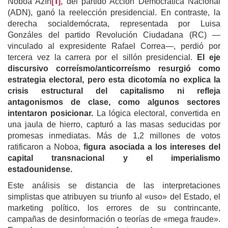
[1]
Noboa Azín
, del partido Acción Democrática Nacional
(ADN), ganó la reelección presidencial. En contraste, la
derecha socialdemócrata, representada por Luisa
Gonzáles del partido Revolución Ciudadana (RC) —
vinculado al expresidente Rafael Correa—, perdió por
tercera vez la carrera por el sillón presidencial.
El eje
discursivo correísmo/anticorreísmo resurgió como
estrategia electoral, pero esta dicotomía no explica la
crisis estructural del capitalismo ni refleja
antagonismos de clase, como algunos sectores
intentaron posicionar.
La lógica electoral, convertida en
una jaula de hierro, capturó a las masas seducidas por
promesas inmediatas. Más de 1,2 millones de votos
ratificaron a Noboa,
figura asociada a los intereses del
capital transnacional y el imperialismo
estadounidense
.
Este análisis se distancia de las interpretaciones
simplistas que atribuyen su triunfo al «uso» del Estado, el
marketing político, los errores de su contrincante,
campañas de desinformación o teorías de «mega fraude».