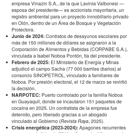
empresa Vinazin S.A., de la que Lavinia Valbonesi —
esposa del presidente— es accionista mayoritaria, un
registro ambiental para un proyecto inmobiliario privado
en Olón, dentro de un Área de Bosque y Vegetación
Protectora.
Junio de 2024:
Contratos de desayunos escolares por
más de 150 millones de dólares se asignaron a la
Corporación de Alimentos y Bebidas (CORPABE S.A.),
vinculada a Isabel Noboa Pontón, tía del presidente.
Febrero de 2025
:
El Ministerio de Energía y Minas
adjudicó el campo Sacha (77 000 barriles diarios) al
consorcio SINOPETROL, vinculado a familiares de
Noboa. Por presión electoral, el 12 de marzo se revirtió
la decisión.
NARPOTEC:
Puerto controlado por la familia Noboa
en Guayaquil, donde se incautaron 151 paquetes de
cocaína en 2025. Un contratista de la empresa fue
detenido, pero liberado gracias a un abogado
vinculado al Gobierno (
Revista Raya
, 2025).
Crisis energética (2023-2024)
:
Apagones recurrentes