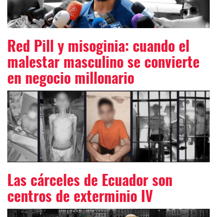
Red Pill y misoginia: cuando el
malestar masculino se convierte
en negocio millonario
Las cárceles de Ecuador son
centros de exterminio IV