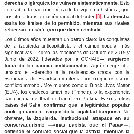
derecha oligárquica los vulnera sistemáticamente.
Esto
contradice la tradición crítica de la izquierda histórica, que
[8]
postuló la transformación radical del orden
.
La derecha
estira los límites de lo permitido, mientras sus rivales
refuerzan un
statu quo
que dicen combatir.
Los últimos años muestran un patrón claro: las conquistas
de la izquierda anticapitalista y el campo popular más
significativas —como las rebeliones de Octubre de 2019 y
Junio de 2022, liderados por la CONAIE—
surgieron
fuera de los cauces institucionales
. Aquí emerge otra
tensión: el «derecho a la resistencia» choca con la
«soberanía del Estado», un dilema jurídico que refleja un
conflicto material. Movimientos como el Black Lives Matter
(EUA), los chalecos amarillos (Francia), o la experiencia
panafricana de Ibrahim Traoré en Burkina Faso y otros
países del Sahel
confirman que la legitimidad popular
suele ganarse al margen de la legalidad burguesa.
No
obstante,
la ‹izquierda› institucional, atrapada en su
conservadurismo —«más papista que el Papa»—,
defiende el contrato social que la asfixia, mientras la