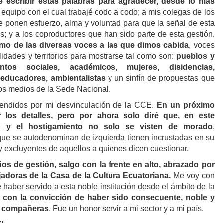
 escribir estas palabras para agradecer, desde lo más
l equipo con el cual trabajé codo a codo; a mis colegas de los
ponen esfuerzo, alma y voluntad para que la señal de esta
s; y a los coproductores que han sido parte de esta gestión.
o de las diversas voces a las que dimos cabida
, voces
idades y territorios para mostrarse tal como son:
pueblos y
entos sociales, académicos, mujeres, disidencias,
, educadores, ambientalistas
y un sinfín de propuestas que
los medios de la Sede Nacional.
rendidos por mi desvinculación de la CCE.
En un próximo
los detalles, pero por ahora solo diré que, en este
n y el hostigamiento no solo se visten de morado
.
ue se autodenominan de izquierda tienen incrustadas en su
 excluyentes de aquellos a quienes dicen cuestionar.
s de gestión, salgo con la frente en alto, abrazado por
ajadoras de la Casa de la Cultura Ecuatoriana.
Me voy con
de haber servido a esta noble institución desde el ámbito de la
y
con la convicción de haber sido consecuente, noble y
y compañeras
. Fue un honor servir a mi sector y a mi país.