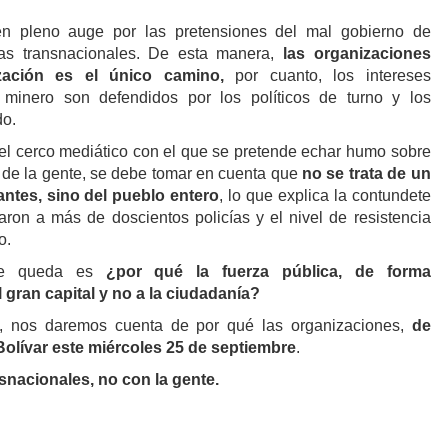
en pleno auge por las pretensiones del mal gobierno de
las transnacionales. De esta manera,
las organizaciones
zación es el único camino,
por cuanto, los intereses
al minero son defendidos por los políticos de turno y los
do.
el cerco mediático con el que se pretende echar humo sobre
s de la gente, se debe tomar en cuenta que
no se trata de un
ntes, sino del pueblo entero
, lo que explica la contundete
aron a más de doscientos policías y el nivel de resistencia
o.
que queda es
¿por qué la fuerza pública, de forma
l gran capital y no a la ciudadanía?
ta, nos daremos cuenta de
por qué las organizaciones,
de
Bolívar este miércoles 25 de septiembre
.
snacionales, no con la gente.