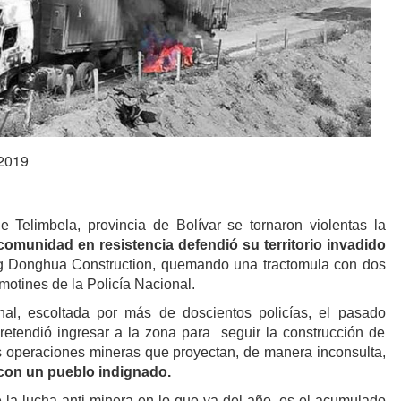
 2019
 Telimbela, provincia de Bolívar se tornaron violentas la
 comunidad en resistencia defendió su territorio invadido
g Donghua Construction, quemando una tractomula con dos
motines de la Policía Nacional.
nal, escoltada por más de doscientos policías, el pasado
retendió ingresar a la zona para seguir la construcción de
 operaciones mineras que proyectan, de manera inconsulta,
con un pueblo indignado.
e la lucha anti minera en lo que va del año, es el acumulado