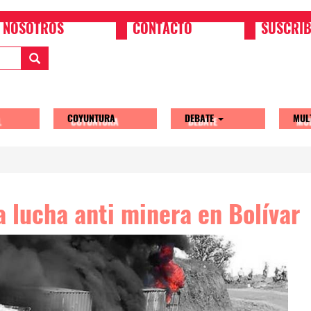
NOSOTROS
CONTACTO
SUSCRIB
COYUNTURA
DEBATE
MUL
tion
a lucha anti minera en Bolívar