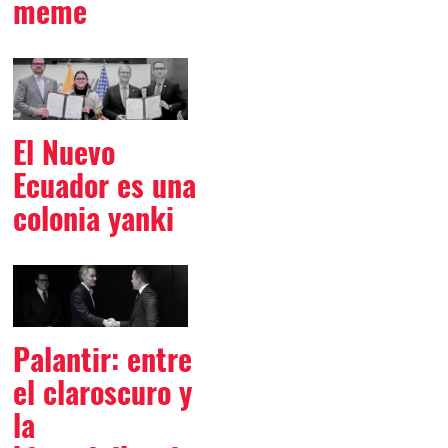
meme
El Nuevo
Ecuador es una
colonia yanki
Palantir: entre
el claroscuro y
la