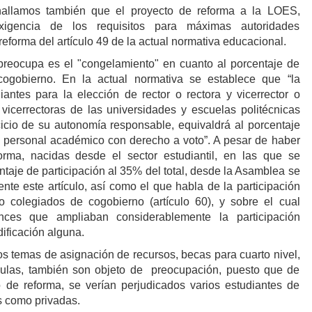
hallamos también que el proyecto de reforma a la LOES,
igencia de los requisitos para máximas autoridades
a reforma del artículo 49 de la actual normativa educacional.
preocupa es el "congelamiento" en cuanto al porcentaje de
y cogobierno. En la actual normativa se establece que “la
iantes para la elección de rector o rectora y vicerrector o
o vicerrectoras de las universidades y escuelas politécnicas
cicio de su autonomía responsable, equivaldrá al porcentaje
l personal académico con derecho a voto”. A pesar de haber
orma, nacidas desde el sector estudiantil, en las que se
ntaje de participación al 35% del total, desde la Asamblea se
nte este artículo, así como el que habla de la participación
o colegiados de cogobierno (artículo 60), y sobre el cual
nces que ampliaban considerablemente la participación
dificación alguna.
os temas de asignación de recursos, becas para cuarto nivel,
culas, también son objeto de preocupación, puesto que de
 de reforma, se verían perjudicados varios estudiantes de
as como privadas.