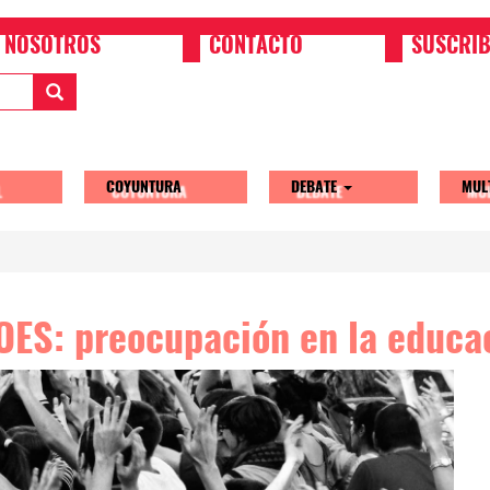
NOSOTROS
CONTACTO
SUSCRIB
COYUNTURA
DEBATE
MUL
tion
OES: preocupación en la educa