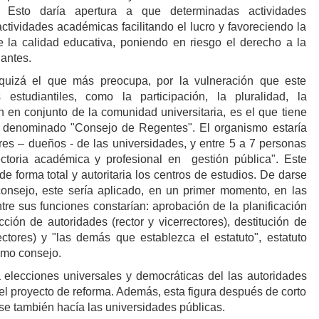
e. Esto daría apertura a que determinadas actividades
ctividades académicas facilitando el lucro y favoreciendo la
e la calidad educativa, poniendo en riesgo el derecho a la
diantes.
 quizá el que más preocupa, por la vulneración que este
estudiantiles, como la participación, la pluralidad, la
n en conjunto de la comunidad universitaria, es el que tiene
l denominado "Consejo de Regentes". El organismo estaría
es – dueños - de las universidades, y entre 5 a 7 personas
ectoria académica y profesional en gestión pública". Este
e forma total y autoritaria los centros de estudios. De darse
 consejo, este sería aplicado, en un primer momento, en las
tre sus funciones constarían: aprobación de la planificación
ección de autoridades (rector y vicerrectores), destitución de
rectores) y "las demás que establezca el estatuto", estatuto
smo consejo.
elecciones universales y democráticas del las autoridades
l proyecto de reforma. Además, esta figura después de corto
se también hacía las universidades públicas.