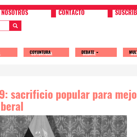
NOSOTROS
CONTACTO
SUSCRIB
COYUNTURA
DEBATE
MUL
tion
: sacrificio popular para mejo
beral