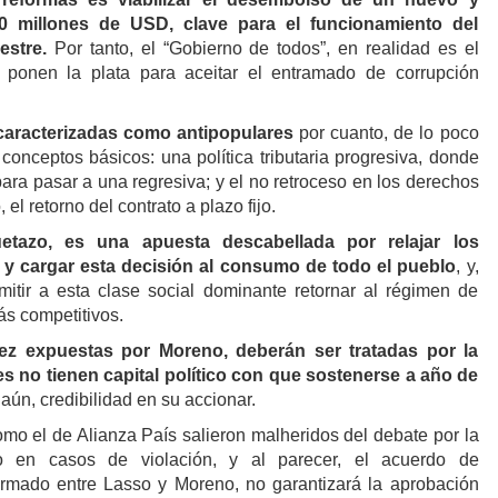
0 millones de USD, clave para el funcionamiento del
mestre.
Por tanto, el “Gobierno de todos”, en realidad es el
 ponen la plata para aceitar el entramado de corrupción
caracterizadas como antipopulares
por cuanto, de lo poco
conceptos básicos: una política tributaria progresiva, donde
ara pasar a una regresiva; y el no retroceso en los derechos
el retorno del contrato a plazo fijo.
etazo, es una apuesta descabellada por relajar los
 y cargar esta decisión al consumo de todo el pueblo
, y,
itir a esta clase social dominante retornar al régimen de
ás competitivos.
ez expuestas por Moreno, deberán ser tratadas por la
 no tienen capital político con que sostenerse a año de
 aún, credibilidad en su accionar.
o el de Alianza País salieron malheridos del debate por la
to en casos de violación, y al parecer, el acuerdo de
 firmado entre Lasso y Moreno, no garantizará la aprobación