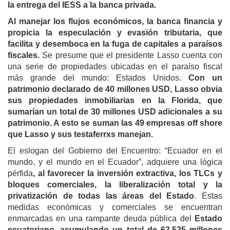
la entrega del IESS a la banca privada.
Al manejar los flujos económicos, la banca financia y
propicia la especulación y evasión tributaria, que
facilita y desemboca en la fuga de capitales a paraísos
fiscales.
Se presume que el presidente Lasso cuenta con
una serie de propiedades ubicadas en el paraíso fiscal
más grande del mundo: Estados Unidos.
Con un
patrimonio declarado de 40 millones USD, Lasso obvia
sus propiedades inmobiliarias en la Florida, que
sumarían un total de 30 millones USD adicionales a su
patrimonio. A esto se suman las 49 empresas off shore
que Lasso y sus testaferrxs manejan.
El eslogan del Gobierno del Encuentro: “Ecuador en el
mundo, y el mundo en el Ecuador”, adquiere una lógica
pérfida
, al favorecer la inversión extractiva, los TLCs y
bloques comerciales, la liberalización total y la
privatización de todas las áreas del Estado
. Estas
medidas económicas y comerciales se encuentran
enmarcadas en una rampante deuda pública del
Estado
ecuatoriano, acumulando un total de 63.525 millones