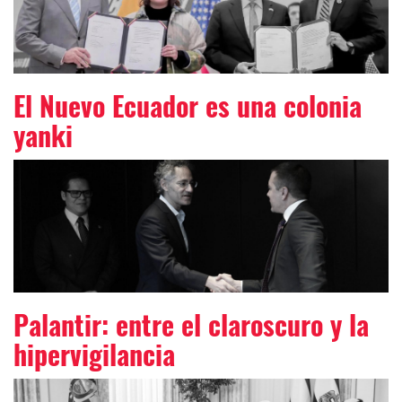
El Nuevo Ecuador es una colonia
yanki
Palantir: entre el claroscuro y la
hipervigilancia