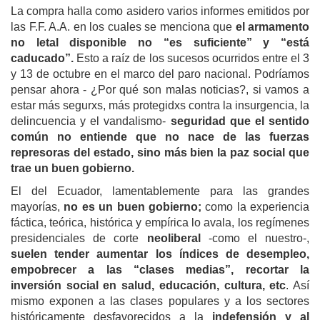
La compra halla como asidero varios informes emitidos por
las F.F. A.A. en los cuales se menciona que
el armamento
no letal disponible no “es suficiente” y “está
caducado”.
Esto a raíz de los sucesos ocurridos entre el 3
y 13 de octubre en el marco del paro nacional. Podríamos
pensar ahora - ¿Por qué son malas noticias?, si vamos a
estar más segurxs, más protegidxs contra la insurgencia, la
delincuencia y el vandalismo-
seguridad que el sentido
común no entiende que no nace de las fuerzas
represoras del estado, sino más bien la paz social que
trae un buen gobierno.
El del Ecuador, lamentablemente para las grandes
mayorías,
no es un buen gobierno;
como la experiencia
fáctica, teórica, histórica y empírica lo avala, los regímenes
presidenciales de corte
neoliberal
-como el nuestro-,
suelen tender aumentar los índices de desempleo,
empobrecer a las “clases medias”, recortar la
inversión social en salud, educación, cultura, etc
. Así
mismo exponen a las clases populares y a los sectores
históricamente desfavorecidos a la
indefensión y al