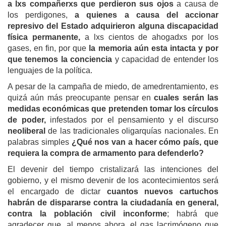
a lxs compañerxs que perdieron sus ojos
a causa de
los perdigones,
a quienes a causa del accionar
represivo del Estado adquirieron alguna discapacidad
física permanente,
a lxs cientos de ahogadxs por los
gases, en fin, por que
la memoria aún esta intacta y por
que tenemos la conciencia
y capacidad de entender los
lenguajes de la política.
A pesar de la campaña de miedo, de amedrentamiento, es
quizá aún más preocupante pensar en
cuales serán las
medidas económicas que pretenden tomar los círculos
de poder,
infestados por el pensamiento y el discurso
neoliberal
de las tradicionales oligarquías nacionales. En
palabras simples
¿Qué nos van a hacer cómo país, que
requiera la compra de armamento para defenderlo?
El devenir del tiempo cristalizará las intenciones del
gobierno, y el mismo devenir de los acontecimientos será
el encargado de dictar
cuantos nuevos cartuchos
habrán de dispararse contra la ciudadanía en general,
contra la población civil inconforme
; habrá que
agradecer que, al menos ahora, el gas lacrimógeno que