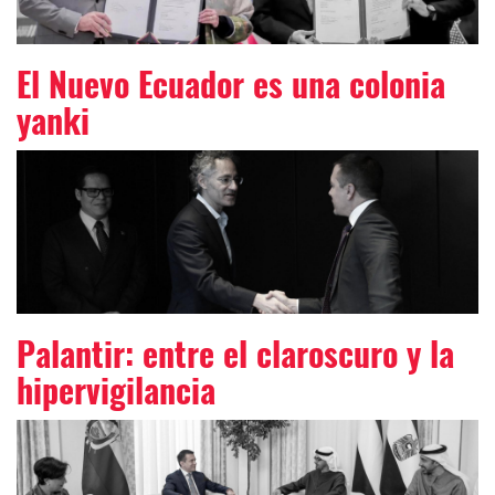
El Nuevo Ecuador es una colonia
yanki
Palantir: entre el claroscuro y la
hipervigilancia