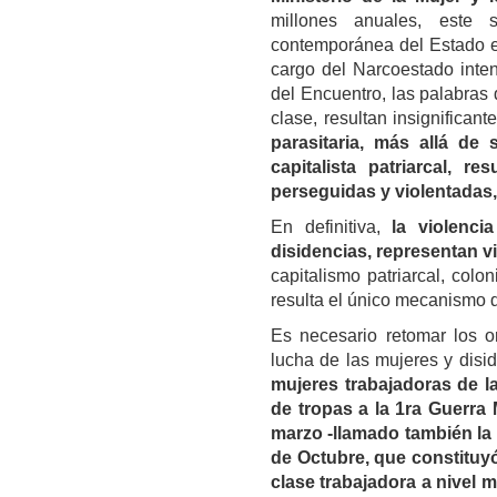
millones anuales, este s
contemporánea del Estado ec
cargo del Narcoestado inte
del Encuentro, las palabras
clase, resultan insignifican
parasitaria, más allá de 
capitalista patriarcal, r
perseguidas y violentadas, 
En definitiva,
la violenc
disidencias, representan v
capitalismo patriarcal, colo
resulta el único mecanismo d
Es necesario retomar los o
lucha de las mujeres y disi
mujeres trabajadoras de la
de tropas a la 1ra Guerra 
marzo -llamado también la 
de Octubre, que constituyó
clase trabajadora a nivel m