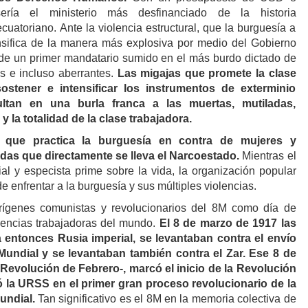
ería el ministerio más desfinanciado de la historia
uatoriano. Ante la violencia estructural, que la burguesía a
nsifica de la manera más explosiva por medio del Gobierno
 de un primer mandatario sumido en el más burdo dictado de
tes e incluso aberrantes.
Las migajas que promete la clase
sostener e intensificar los instrumentos de exterminio
esultan en una burla franca a las muertas, mutiladas,
y la totalidad de la clase trabajadora.
ia que practica la burguesía en contra de mujeres y
idas que directamente se lleva el Narcoestado.
Mientras el
nial y especista prime sobre la vida, la organización popular
e enfrentar a la burguesía y sus múltiples violencias.
rígenes comunistas y revolucionarios del 8M como día de
dencias trabajadoras del mundo.
El 8 de marzo de 1917 las
 entonces Rusia imperial, se levantaban contra el envío
Mundial y se levantaban también contra el Zar. Ese 8 de
Revolución de Febrero-, marcó el inicio de la Revolución
 la URSS en el primer gran proceso revolucionario de la
undial.
Tan significativo es el 8M en la memoria colectiva de