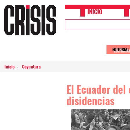
Pasar al contenido principal
INICIO
Upper
Header
Menu
EDITORIAL
Main
naviga
Inicio
Coyuntura
El Ecuador del
disidencias