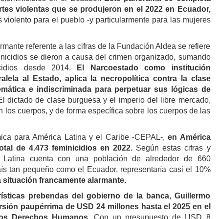
tes violentas que se produjeron en el 2022 en Ecuador,
 violento para el pueblo -y particularmente para las mujeres
rmante referente a las cifras de la Fundación Aldea se refiere
nicidios se dieron a causa del crimen organizado, sumando
icidios desde 2014.
El Narcoestado como institución
alela al Estado, aplica la necropolítica contra la clase
emática e indiscriminada para perpetuar sus lógicas de
l dictado de clase burguesa y el imperio del libre mercado,
n los cuerpos, y de forma específica sobre los cuerpos de las
ca para América Latina y el Caribe -CEPAL-,
en América
otal de 4.473 feminicidios en 2022.
Según estas cifras y
 Latina cuenta con una población de alrededor de 660
ís tan pequeño como el Ecuador, representaría casi el 10%
 situación francamente alarmante.
ísticas prebendas del gobierno de la banca, Guillermo
sión paupérrima de USD 24 millones hasta el 2025 en el
 los Derechos Humanos.
Con un presupuesto de USD 8