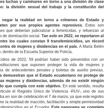
ntes luchas y caminares en torno a una división de clase
mo: la división sexual del trabajo y la constitución del
e negar la realidad en torno a crímenes de Estado y
eten por sus propios agentes represivos.
Estos son
ones que deberían judicializar a feminicidas, y refuerzan al
o de dominación social.
Tan solo en 2022, se reportaron al
ntre los cuales constan 9 transfeminicidios, un récord
ontra de mujeres y disidencias en el país.
A María Belén
, dentro de la Escuela Superior de Policía.
icidios de 2022, 59 podrían haber sido prevenidos con un
instituciones que suponen proteger la vida de mujeres y
cia de antecedentes penales y boletas de auxilio previas.
ia demuestran que el Estado ecuatoriano no protege de
 las mujeres y disidencias, además de no existir ningún
o que cumpla con este objetivo.
En este sentido, resulta
articule el Registro Único de Violencia -RUV-, uno de sus
ba en son de celebración el 7 de marzo, ya que este registro
 la realidad de inacción, facilitación y simple permisividad
ansfeminicidios en el Ecuador.
Este panorama se completa