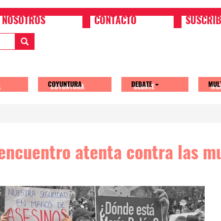
NOSOTROS
CONTACTO
SUSCRIB
COYUNTURA
DEBATE
MUL
tion
 encuentro atenta contra las m