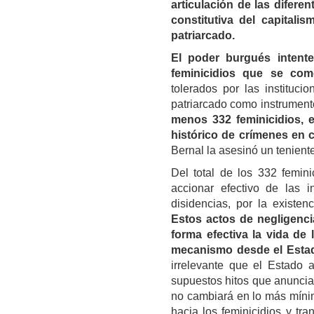
articulación de las difere
constitutiva del capitalis
patriarcado.
El poder burgués intent
feminicidios que se com
tolerados por las instituci
patriarcado como instrument
menos 332 feminicidios, e
histórico de crímenes en c
Bernal la asesinó un teniente
Del total de los 332 femin
accionar efectivo de las 
disidencias, por la existen
Estos actos de negligenc
forma efectiva la vida de
mecanismo desde el Estad
irrelevante que el Estado 
supuestos hitos que anuncia
no cambiará en lo más mínimo
hacia los feminicidios y tr