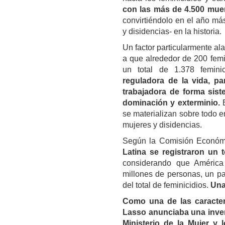
con las más de 4.500 muer
convirtiéndolo en el año más
y disidencias- en la historia.
Un factor particularmente ala
a que alrededor de 200 femi
un total de 1.378 femin
reguladora de la vida, par
trabajadora de forma sist
dominación y exterminio.
E
se materializan sobre todo e
mujeres y disidencias.
Según la Comisión Económi
Latina se registraron un t
considerando que América
millones de personas, un pa
del total de feminicidios.
Una
Como una de las caracter
Lasso anunciaba una inver
Ministerio de la Mujer y