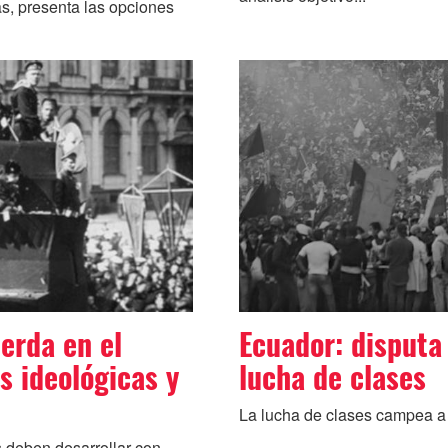
as, presenta las opciones
ierda en el
Ecuador: disputa 
s ideológicas y
lucha de clases
La lucha de clases campea a l
s deben desarrollar con