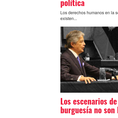
política
Los derechos humanos en la s
existen...
Los escenarios de
burguesía no son 