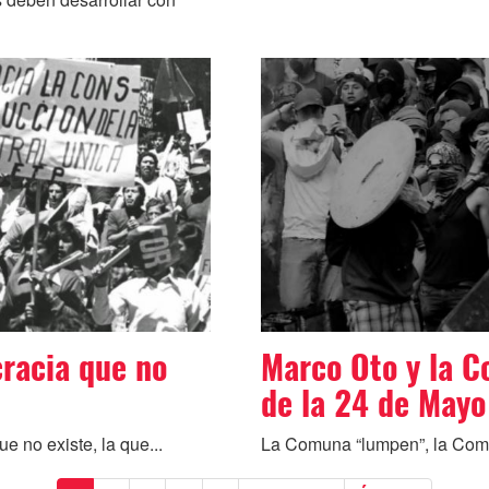
racia que no
Marco Oto y la 
de la 24 de Mayo
e no existe, la que...
La Comuna “lumpen”, la Comu