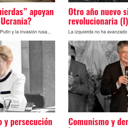
uierdas” apoyan
Otro año nuevo s
a Ucrania?
revolucionaria (I
utin y la invasión rusa...
La izquierda no ha avanzado 
o y persecución
Comunismo y de