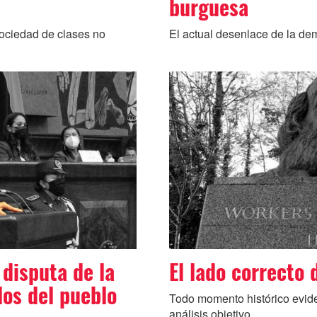
burguesa
ociedad de clases no
El actual desenlace de la dem
 disputa de la
El lado correcto 
los del pueblo
Todo momento histórico evide
análisis objetivo...