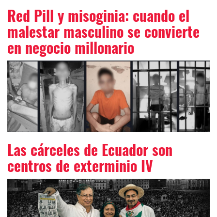
Red Pill y misoginia: cuando el
malestar masculino se convierte
en negocio millonario
Las cárceles de Ecuador son
centros de exterminio IV