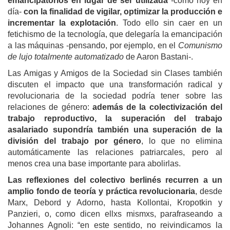
emancipatorios en lugar de ser utilizada
-como hoy en
día-
con la finalidad de vigilar, optimizar la producción e
incrementar la explotación
. Todo ello sin caer en un
fetichismo de la tecnología, que delegaría la emancipación
a las máquinas -pensando, por ejemplo, en el
Comunismo
de lujo totalmente automatizado
de Aaron Bastani-.
Las Amigas y Amigos de la Sociedad sin Clases también
discuten el impacto que una transformación radical y
revolucionaria de la sociedad podría tener sobre las
relaciones de género:
además de la colectivización del
trabajo reproductivo, la superación del trabajo
asalariado supondría también una superación de la
división del trabajo por género
, lo que no elimina
automáticamente las relaciones patriarcales, pero al
menos crea una base importante para abolirlas.
Las reflexiones del colectivo berlinés recurren a un
amplio fondo de teoría y práctica revolucionaria
, desde
Marx, Debord y Adorno, hasta Kollontai, Kropotkin y
Panzieri, o, como dicen ellxs mismxs, parafraseando a
Johannes Agnoli: “en este sentido, no reivindicamos la