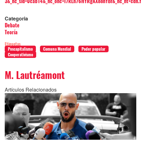
3&_nc_sid=0cab14&_nc_ohc=I7kLn76HYRgAX88nYBf&_nc_ht=cdn
Categoria
Debate
Teoría
Etiquetas
Poscapitalismo
Comuna Mundial
Poder popular
Cooperativismo
M. Lautréamont
Artículos Relacionados