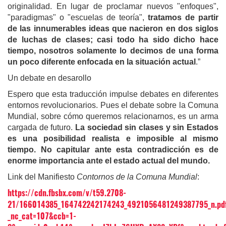
originalidad. En lugar de proclamar nuevos "enfoques",
"paradigmas" o "escuelas de teoría",
tratamos de partir
de las innumerables ideas que nacieron en dos siglos
de luchas de clases; casi todo ha sido dicho hace
tiempo, nosotros solamente lo decimos de una forma
un poco diferente enfocada en la situación actual
.”
Un debate en desarollo
Espero que esta traducción impulse debates en diferentes
entornos revolucionarios. Pues el debate sobre la Comuna
Mundial, sobre cómo queremos relacionarnos, es un arma
cargada de futuro.
La sociedad sin clases y sin Estados
es una posibilidad realista e imposible al mismo
tiempo.
No capitular ante esta contradicción es de
enorme importancia ante el estado actual del mundo.
Link del Manifiesto
Contornos de la Comuna Mundial
:
https://cdn.fbsbx.com/v/t59.2708-
21/166014385_164742242174243_4921056481249387795_n.pdf/
_nc_cat=107&ccb=1-