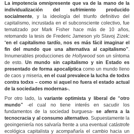
La impotencia omnipresente que va de la mano de la
individualización del sufrimiento producido
socialmente
, y la ideología del triunfo definitivo del
capitalismo, incrustada en el subconsciente colectivo, fue
tematizado por Mark Fisher hace más de 10 años,
retomando la tesis de Frederic Jameson y/o Slavoj Zizek:
“
en el capitalismo tardío, nos es más fácil imaginar el
fin del mundo que una alternativa al capitalismo”
.
Innumerables producciones de
Hollywood
son un síntoma
de esto.
Un mundo sin capitalismo y sin Estado es
presentado de forma apocalíptica
como un mundo lleno
de caos y miseria,
en el cual prevalece la lucha de todxs
contra todxs
– como si aquel no fuera el estado actual
de la sociedades modernas-.
Por otro lado, la
variante optimista y liberal de “otro
mundo”
-el cual no tiene interés en sacudir los
fundamentos de la sociedad burguesa-
se aferra a la
tecnocracia y al consumo alternativo
. Supuestamente la
geoingeniería nos salvaría frente a una eventual catástrofe
ecológica capitalista y acompañaría el cambio hacia un