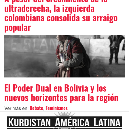
ultraderecha, la izquierda
colombiana consolida su arraigo
popular
El Poder Dual en Bolivia y los
nuevos horizontes para la región
Ver más en:
,
Debate
Feminismos