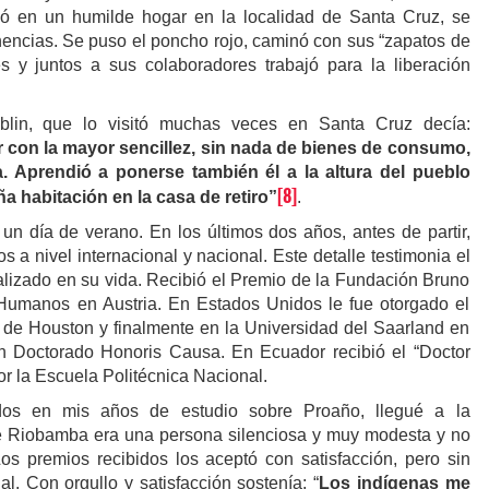
vió en un humilde hogar en la localidad de Santa Cruz, se
encias. Se puso el poncho rojo, caminó con sus “zapatos de
s y juntos a sus colaboradores trabajó para la liberación
lin, que lo visitó muchas veces en Santa Cruz decía:
 con la mayor sencillez, sin nada de bienes de consumo,
 Aprendió a ponerse también él a la altura del pueblo
[8]
a habitación en la casa de retiro”
.
un día de verano. En los últimos dos años, antes de partir,
s a nivel internacional y nacional. Este detalle testimonia el
alizado en su vida. Recibió el Premio de la Fundación Bruno
Humanos en Austria. En Estados Unidos le fue otorgado el
de Houston y finalmente en la Universidad del Saarland en
n Doctorado Honoris Causa. En Ecuador recibió el “Doctor
r la Escuela Politécnica Nacional.
idos en mis años de estudio sobre Proaño, llegué a la
e Riobamba era una persona silenciosa y muy modesta y no
s premios recibidos los aceptó con satisfacción, pero sin
al. C
on orgullo y satisfacción sostenía: “
L
os indígenas me