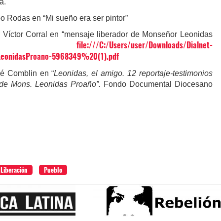
a.
o Rodas en “Mi sueño era ser pintor”
Víctor Corral en “mensaje liberador de Monseñor Leonidas
file:///C:/Users/user/Downloads/Dialnet-
año.
LeonidasProano-5968349%20(1).pdf
é Comblin en “
Leonidas, el amigo. 12 reportaje-testimonios
 de Mons. Leonidas Proaño”.
Fondo Documental Diocesano
 Liberación
Pueblo