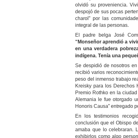
olvidó su proveniencia. Vi
despojó de sus pocas perten
charol” por las comunidade
integral de las personas.
El padre belga José Comb
“Monseñor aprendió a vivir
en una verdadera pobreza.
indígena. Tenía una pequeñ
Se despidió de nosotros en 
recibió varios reconocimiento
peso del inmenso trabajo re
Kreisky para los Derechos 
Premio Rothko en la ciudad 
Alemania le fue otorgado u
Honoris Causa” entregado po
En los testimonios recog
conclusión que el Obispo d
amaba que lo celebraran. Lo
exhibirlos como algo person