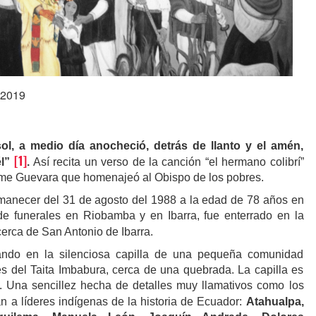
 2019
l, a medio día anocheció, detrás de llanto y el amén,
[1]
él”
.
Así recita un verso de la canción “el hermano colibrí”
ime Guevara que homenajeó al Obispo de los pobres.
manecer del 31 de agosto del 1988 a la edad de 78 años en
de funerales en Riobamba y en Ibarra, fue enterrado en la
erca de San Antonio de Ibarra.
ando en la silenciosa capilla de una pequeña comunidad
es del Taita Imbabura, cerca de una quebrada. La capilla es
. Una sencillez hecha de detalles muy llamativos como los
an a líderes indígenas de la historia de Ecuador:
Atahualpa,