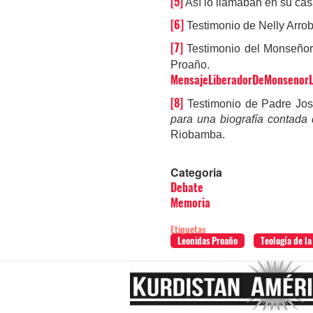
[5]
Así lo llamaban en su cas
[6]
Testimonio de Nelly Arrob
[7]
Testimonio del Monseñor 
Pro
MensajeLiberadorDeMonsenor
[8]
Testimonio de Padre Jos
para una biografía contada
Riobamba.
Categoria
Debate
Memoria
Etiquetas
Leonidas Proaño
Teología de la