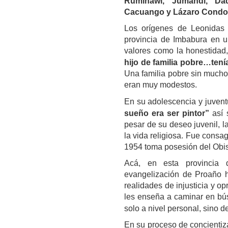
Rumiñawi, Jumandi, Da
Cacuango y Lázaro Condo
Los orígenes de Leonidas
provincia de Imbabura en 
valores como la honestidad, 
hijo de familia pobre…ten
Una familia pobre sin mucho
eran muy modestos.
En su adolescencia y juvent
sueño era ser pintor”
así 
pesar de su deseo juvenil, l
la vida religiosa. Fue cons
1954 toma posesión del Ob
Acá, en esta provincia 
evangelización de Proaño h
realidades de injusticia y op
les enseña a caminar en bús
solo a nivel personal, sino d
En su proceso de concientiz