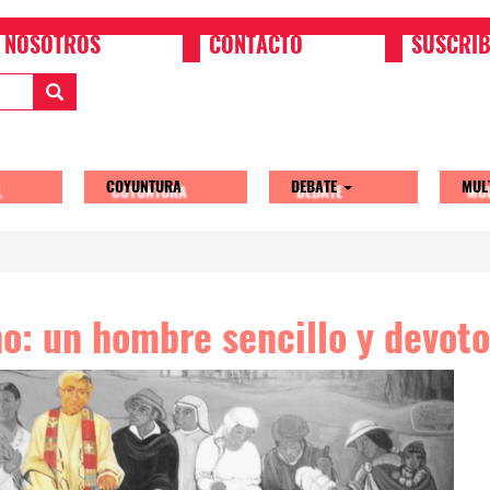
NOSOTROS
CONTACTO
SUSCRIB
COYUNTURA
DEBATE
MUL
tion
o: un hombre sencillo y devoto