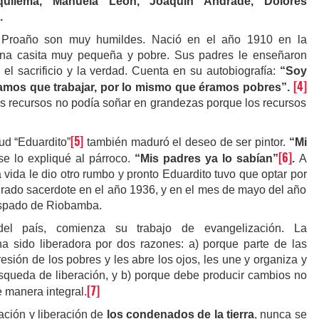
quilema, Manuela León, Joaquín Andrade, Dolores
.
 Proaño son muy humildes. Nació en el año 1910 en la
una casita muy pequeña y pobre. Sus padres le enseñaron
el sacrificio y la verdad. Cuenta en su autobiografía:
“Soy
[4]
íamos que trabajar, por lo mismo que éramos pobres”.
s recursos no podía soñar en grandezas porque los recursos
[5]
ud “Eduardito”
también maduró el deseo de ser pintor.
“Mi
[6]
se lo expliqué al párroco.
“Mis padres ya lo sabían”
.
A
a vida le dio otro rumbo y pronto Eduardito tuvo que optar por
agrado sacerdote en el año 1936, y en el mes de mayo del año
ispado de Riobamba.
del país, comienza su trabajo de evangelización.
La
a sido liberadora por dos razones: a) porque parte de las
resión de los pobres y les abre los ojos, les une y organiza y
queda de liberación, y b) porque debe producir cambios no
[7]
e manera integral.
ación y liberación de
los condenados de la tierra
, nunca se