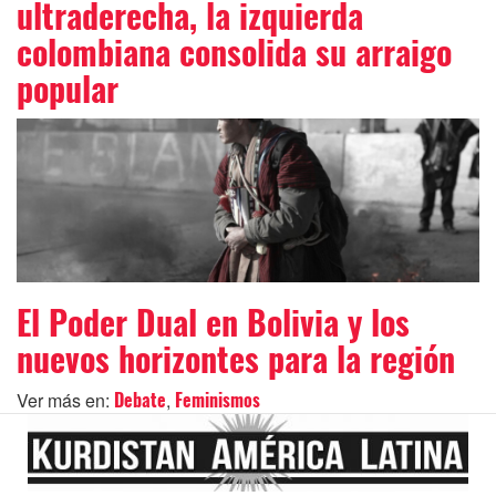
ultraderecha, la izquierda
colombiana consolida su arraigo
popular
El Poder Dual en Bolivia y los
nuevos horizontes para la región
Ver más en:
,
Debate
Feminismos