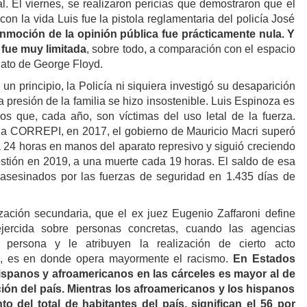
al. El viernes, se realizaron pericias que demostraron que el
on la vida Luis fue la pistola reglamentaria del policía José
onmoción de la opinión pública fue prácticamente nula. Y
 fue muy limitada
, sobre todo, a comparación con el espacio
nato de George Floyd.
un principio, la Policía ni siquiera investigó su desaparición
 presión de la familia se hizo insostenible. Luis Espinoza es
s que, cada año, son víctimas del uso letal de la fuerza.
la CORREPI, en 2017, el gobierno de Mauricio Macri superó
a 24 horas en manos del aparato represivo y siguió creciendo
gestión en 2019, a una muerte cada 19 horas. El saldo de esa
 asesinados por las fuerzas de seguridad en 1.435 días de
ación secundaria, que el ex juez Eugenio Zaffaroni define
jercida sobre personas concretas, cuando las agencias
 persona y le atribuyen la realización de cierto acto
te, es en donde opera mayormente el racismo.
En Estados
ispanos y afroamericanos en las cárceles es mayor al de
ión del país. Mientras los afroamericanos y los hispanos
to del total de habitantes del país, significan el 56 por