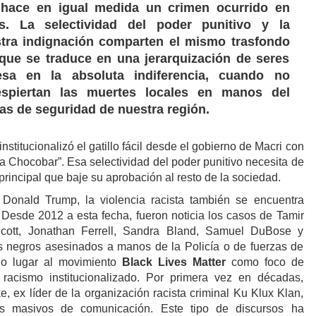
hace en igual medida un crimen ocurrido en
s. La selectividad del poder punitivo y la
stra indignación comparten el mismo trasfondo
 que se traduce en una jerarquización de seres
sa en la absoluta indiferencia, cuando no
espiertan las muertes locales en manos del
zas de seguridad de nuestra región.
stitucionalizó el gatillo fácil desde el gobierno de Macri con
ina Chocobar”. Esa selectividad del poder punitivo necesita de
rincipal que baje su aprobación al resto de la sociedad.
Donald Trump, la violencia racista también se encuentra
 Desde 2012 a esta fecha, fueron noticia los casos de Tamir
 Scott, Jonathan Ferrell, Sandra Bland, Samuel DuBose y
s negros asesinados a manos de la Policía o de fuerzas de
dio lugar al movimiento
Black Lives Matter
como foco de
l racismo institucionalizado. Por primera vez en décadas,
 ex líder de la organización racista criminal Ku Klux Klan,
os masivos de comunicación. Este tipo de discursos ha