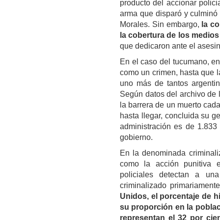
producto del accionar polici
arma que disparó y culminó c
Morales. Sin embargo,
la c
la cobertura de los medios
que dedicaron ante el asesi
En el caso del tucumano, en 
como un crimen, hasta que la
uno más de tantos argentino
Según datos del archivo de 
la barrera de un muerto cad
hasta llegar, concluida su 
administración es de 1.833
gobierno.
En la denominada criminaliz
como la acción punitiva e
policiales detectan a una
criminalizado primariamen
Unidos, el porcentaje de h
su proporción en la poblac
representan el 32 por cien