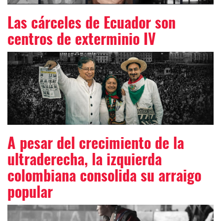
Las cárceles de Ecuador son
centros de exterminio IV
A pesar del crecimiento de la
ultraderecha, la izquierda
colombiana consolida su arraigo
popular