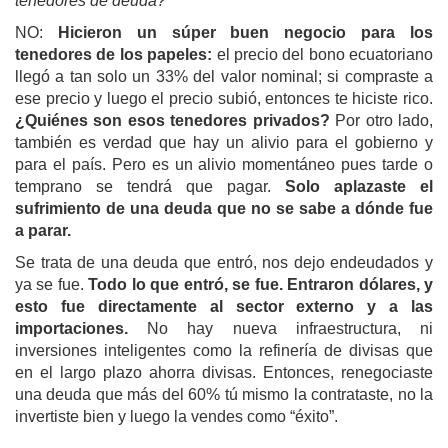
tenedores de deuda?
NO:
H
icieron un súper buen negocio
para los
tenedores de los papeles:
el precio del bono ecuatoriano
llegó a tan solo un 33% del valor nominal; si compraste a
ese precio y luego el precio subió, entonces te hiciste rico.
¿
Quiénes son esos tenedores privados?
Por otro lado,
también es verdad que hay un alivio para el gobierno y
para el país. Pero es un alivio momentáneo pues tarde o
temprano se tendrá que pagar.
Solo aplazaste el
sufrimiento de una deuda que no se sabe a dónde fue
a parar.
Se trata de una deuda que entró, nos dejo endeudados y
ya se fue.
Todo lo que entró, se fue. Entraron dólares, y
esto fue directamente al sector externo y a las
importaciones.
No hay nueva infraestructura, ni
inversiones inteligentes como la refinería de divisas que
en el largo plazo ahorra divisas. Entonces, renegociaste
una deuda que más del 60% tú mismo la contrataste, no la
invertiste bien y luego la vendes como “éxito”.