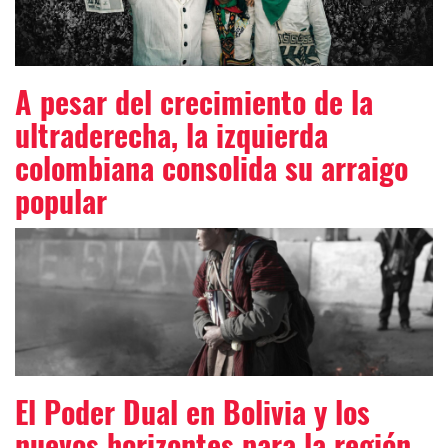
A pesar del crecimiento de la
ultraderecha, la izquierda
colombiana consolida su arraigo
popular
El Poder Dual en Bolivia y los
nuevos horizontes para la región