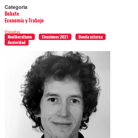
Categoria
Debate
Economía y Trabajo
Etiquetas
Neoliberalismo
Elecciones 2021
Deuda externa
Austeridad