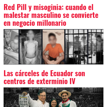
Red Pill y misoginia: cuando el
malestar masculino se convierte
en negocio millonario
Las cárceles de Ecuador son
centros de exterminio IV