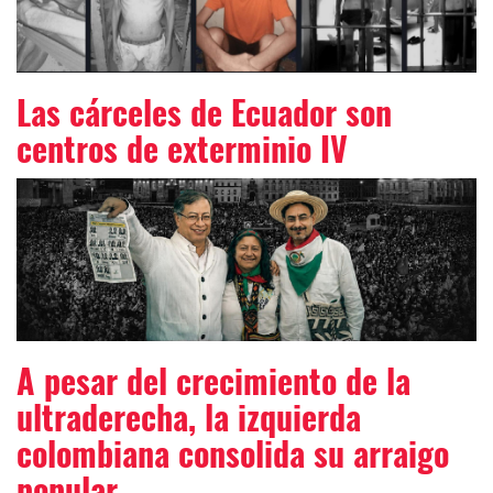
Las cárceles de Ecuador son
centros de exterminio IV
A pesar del crecimiento de la
ultraderecha, la izquierda
colombiana consolida su arraigo
popular