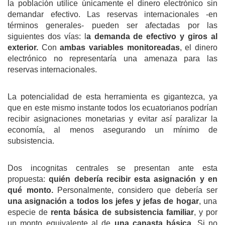
la población utilice únicamente el dinero electrónico sin
demandar efectivo. Las reservas internacionales -en
términos generales- pueden ser afectadas por las
siguientes dos vías: l
a
demanda de efectivo y giros al
exterior.
Con
ambas variables monitoreadas
, el dinero
electrónico no representaría una amenaza para las
reservas internacionales.
La potencialidad de esta herramienta es gigantezca, ya
que en este mismo instante todos los ecuatorianos podrían
recibir asignaciones monetarias y evitar así paralizar la
economía, al menos asegurando un mínimo de
subsistencia.
Dos incognitas centrales se presentan ante esta
propuesta:
quién debería recibir esta asignación y en
qué monto.
Personalmente, considero que debería ser
una asignación a todos los
j
efes y
j
efas de hogar
, una
especie de
renta básica de subsistencia familiar
, y por
un monto equivalente al de
una canasta básica
. Si no