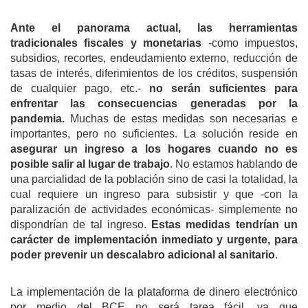
Ante el panorama actual,
l
as herramientas
tradicionales fiscales y monetarias
-como impuestos,
subsidios, recortes, endeudamiento externo, reducción de
tasas de interés, diferimientos de los créditos, suspensión
de cualquier pago, etc.-
no serán suficientes para
enfrentar l
as consecuencias generadas por la
pandemia.
Muchas de estas medidas son necesarias e
importantes, pero no suficientes. La solución reside en
asegurar un
ingreso
a
los hogares cuando no es
posible salir a
l lugar de
trabaj
o
. No estamos hablando de
una parcialidad de la población sino de casi la totalidad, la
cual requiere un ingreso para subsistir y que -con la
paralización de actividades económicas- simplemente no
dispondrían de tal ingreso.
Estas medidas tendrían un
carácter de implementación
inmediato y
urgente, para
poder
prevenir un descalabro adicional al sanitario
.
La implementación de la plataforma de dinero electrónico
por medio del BCE no será tarea fácil, ya que