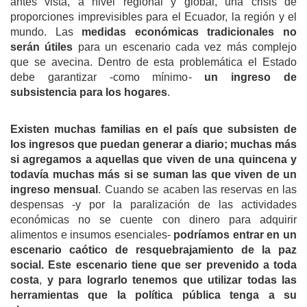
antes vista, a nivel regional y global, una crisis de
proporciones imprevisibles para el Ecuador, la región y el
mundo. Las
medidas económicas tradicionales no
serán útiles
para un escenario cada vez más complejo
que se avecina. Dentro de esta problemática el Estado
debe garantizar -como mínimo-
un ingreso de
subsistencia para los hogares
.
Existen
muchas familias
en el país
que
subsisten
de
los ingresos que puedan generar a diario; muchas más
si agregamos a aquellas que viven de una quincena y
todavía
much
as
más si se suman las que viven de un
ingreso
mensual
. Cuando se acaben las reservas en las
despensas -y por la paralización de las actividades
económicas no se cuente con dinero para adquirir
alimentos e insumos esenciales-
pod
ríamos
entrar en un
escenario caótico de resquebrajamiento de la paz
social. Este escenario
tiene que ser
preven
ido
a toda
costa
,
y para lograrlo
tenemos
que u
tilizar
todas las
herramientas que la política pública t
enga
a su