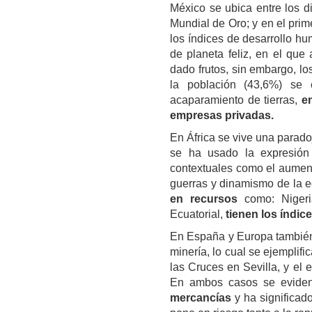
México se ubica entre los d
Mundial de Oro; y en el prime
los índices de desarrollo hu
de planeta feliz, en el que
dado frutos, sin embargo, l
la población (43,6%) se 
acaparamiento de tierras,
en
empresas privadas.
En África se vive una parado
se ha usado la expresión 
contextuales como el aument
guerras y dinamismo de la e
en recursos
como: Niger
Ecuatorial,
tienen los índic
En España y Europa también 
minería, lo cual se ejemplif
las Cruces en Sevilla, y el 
En ambos casos se evide
mercancías
y ha significado