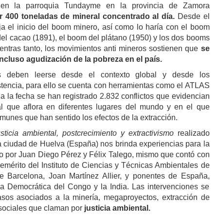
 en la parroquia Tundayme en la provincia de Zamora
r 400 toneladas de mineral concentrado al día.
Desde el
ja el inicio del boom minero, así como lo haría con el boom
del cacao (1891), el boom del plátano (1950) y los dos booms
ientras tanto, los movimientos anti mineros sostienen que
se
incluso agudización de la pobreza en el país.
vas deben leerse desde el contexto global y desde los
stencia, para ello se cuenta con herramientas como el ATLAS
a la fecha se han registrado 2.832 conflictos que evidencian
l que aflora en diferentes lugares del mundo y en el que
munes que han sentido los efectos de la extracción.
sticia ambiental, postcrecimiento y extractivismo
realizado
 la ciudad de Huelva (España) nos brinda experiencias para la
gido por Juan Diego Pérez y Félix Talego, mismo que contó con
 emérito del Instituto de Ciencias y Técnicas Ambientales de
 Barcelona, Joan Martínez Allier, y ponentes de España,
a Democrática del Congo y la India. Las intervenciones se
asos asociados a la minería, megaproyectos, extracción de
sociales que claman por
justicia ambiental.