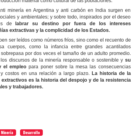
producción material como cultural de las poblaciones.
nti minería en Argentina y anti carbón en India surgen en
ociales y ambientales; y sobre todo, inspirados por el deseo
les de
labrar su destino por fuera de los intereses
ñías
extractivas y la complicidad de los Estados.
eben ser leídos como números fríos, sino como el recuento de
esa cuerpos, como la infancia entre grandes acantilados
ue sobrepasa por dos veces el tamaño de un adulto promedio.
 los discursos de la minería responsable o sostenible y
su
 y el empleo
para poner sobre la mesa las consecuencias
 y costos en una relación a largo plazo.
La historia de la
extractivos es la historia del despojo y de la resistencia
les y trabajadores.
 Minería
Desarrollo