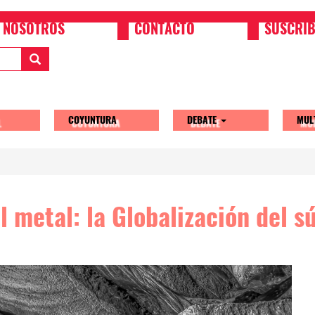
NOSOTROS
CONTACTO
SUSCRIB
COYUNTURA
DEBATE
MUL
tion
 metal: la Globalización del s