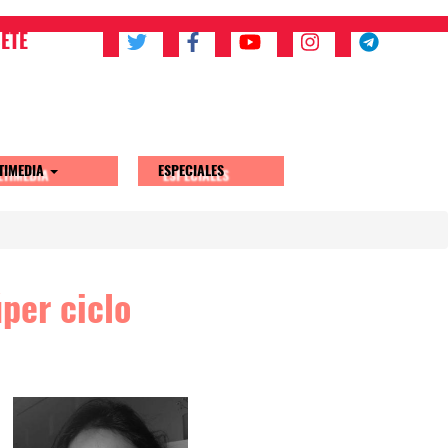
ETE
TIMEDIA
ESPECIALES
úper ciclo