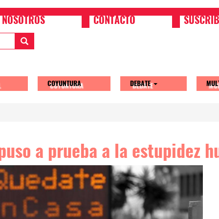
NOSOTROS
CONTACTO
SUSCRIB
COYUNTURA
DEBATE
MUL
tion
puso a prueba a la estupidez 