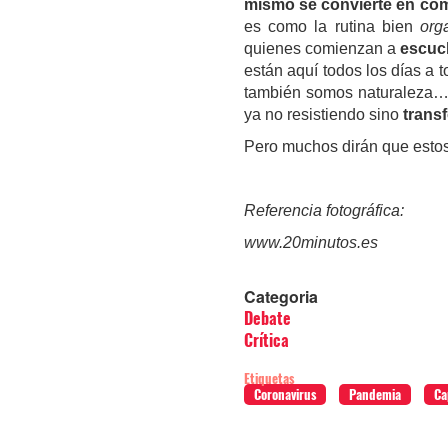
mismo se convierte en com
es como la rutina bien
org
quienes comienzan a
escuch
están aquí todos los días a
también somos naturaleza…n
ya no resistiendo sino
trans
Pero muchos dirán que estos 
Referencia fotográfica:
www.20minutos.es
Categoria
Debate
Crítica
Etiquetas
Coronavirus
Pandemia
Ca