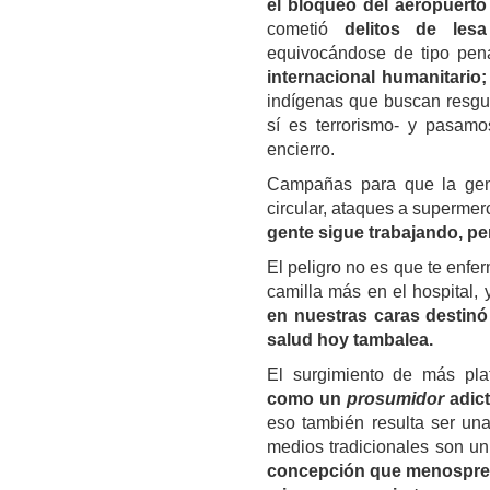
el bloqueo del aeropuert
cometió
delitos de les
equivocándose de tipo pen
internacional humanitario;
indígenas que buscan resgu
sí es terrorismo- y pasamo
encierro.
Campañas para que la ge
circular, ataques a supermer
gente sigue trabajando, pe
El peligro no es que te enf
camilla más en el hospital,
en nuestra
s
cara
s
destinó
salud hoy tambalea.
El surgimiento de más plat
como un
prosumidor
adict
eso también resulta ser una
medios tradicionales son un m
concepción que menospreci