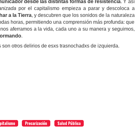
unicador desde las distintas formas de resistencia
. Y así
anizada
por el capitalismo empieza a parar y descoloca a
ar a la Tierra
, y descubren que los sonidos de la naturaleza
 todas horas, permitiendo una comprensión más profunda: que
os aferramos a la vida, cada uno a su manera y seguimos,
formando
.
son otros delirios de esxs trasnochadxs de izquierda.
pitalismo
Precarización
Salud Pública