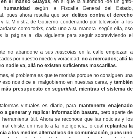
o en el manso Guayas
, en el que la autoridad -de un grito-
a humanidad
según la Fiscalía General del Estado,
al, pues ahora resulta que son
delitos contra el derecho
y la Ministra de Gobierno condenando por televisión a los
ardarse como todxs, cada uno a su manera -según ella, eso
s la página al día siguiente para seguir sobreviviendo el
nte no abandone a sus
mascotas
en la calle empiezan a
cados por nuestro miedo y voracidad,
no a mercados; allá la
ro nadie va, allá no
existen
suficientes mascarillas
.
ermes, el problema es que te morirás porque no consiguen una
 y eso nos dice el malgobierno en nuestras caras, y
también
 más presupuesto en
seguridad
,
mientras
el sistema de
aformas virtuales es diario, para
mantenerte enajenado
o a generar y replicar información basura
, pero aparte de
 herramienta útil. Ahora se reconoce que las noticias y los
al chiste, un insulto a la inteligencia, lo cual
replantea la
a a los medios alternativos de comunicación, pues uno