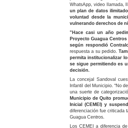
WhatsApp, video llamada, l
un plan de datos ilimitado
voluntad desde la munic
vulnerando derechos de niñ
"Hace casi un año pedimo
Proyecto Guagua Centros d
según respondió Contralo
respuesta a su pedido.
Tamb
permita institucionalizar 
se sigue permitiendo es u
decisión.
La concejal Sandoval cuesti
Infantil del Municipio. “No d
una suerte de categorizaci
Municipio de Quito promue
Inicial (CEMEI) y suspe
diferenciación fue criticada
Guagua Centros.
Los CEMEI a diferencia de