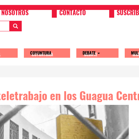
NOSOTROS
CONTACTO
SUSCRIB
COYUNTURA
DEBATE
MUL
tion
 teletrabajo en los Guagua Cent