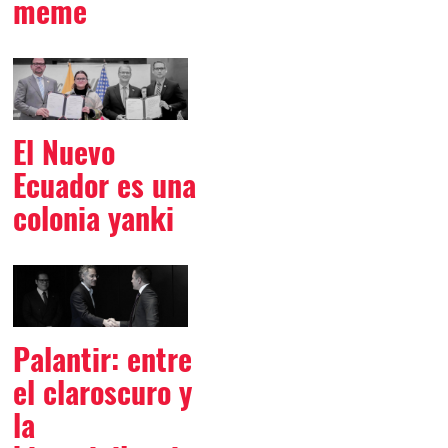
meme
El Nuevo
Ecuador es una
colonia yanki
Palantir: entre
el claroscuro y
la