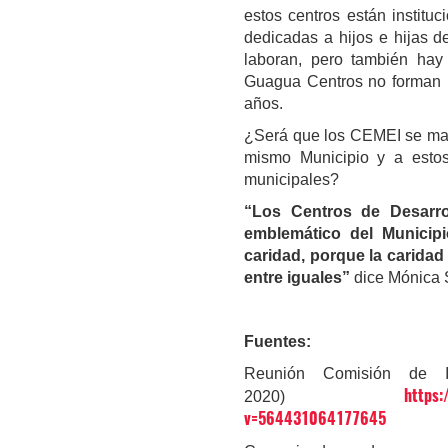
estos centros están institu
dedicadas a hijos e hijas d
laboran, pero también hay
Guagua Centros no forman pa
años.
¿Será que los CEMEI se man
mismo Municipio y a estos 
municipales?
“Los Centros de Desarro
emblemático del Municip
caridad, porque la caridad 
entre iguales”
dice Mónica 
Fuentes:
Reunión Comisión de Ig
https
2020)
v=564431064177645