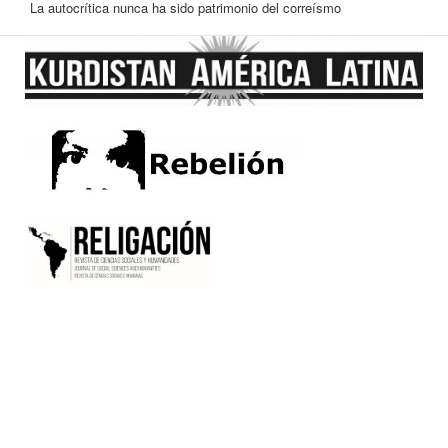
La autocrítica nunca ha sido patrimonio del correísmo