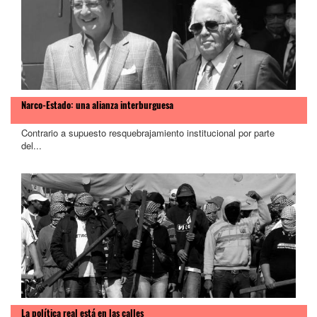
Narco-Estado: una alianza interburguesa
Contrario a supuesto resquebrajamiento institucional por parte
del...
>
La política real está en las calles